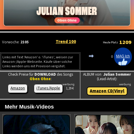
Trend 100
1209
Vorwoche:
2105
Heute Platz
⇒
0
Links mit Text 'Amazon' o. 'iTunes', weisen zur
Amazon-/Apple-Webseite. Käufe über solche
Links werden uns mit Provision vergütet.
Check Preise für
DOWNLOAD
des Songs
ALBUM von
Julian Sommer
Oben Ohne
:
(Lead-Artist):
Amazon
iTunes/Apple
1,29 €
Amazon CD/Vinyl
Mehr Musik-Videos