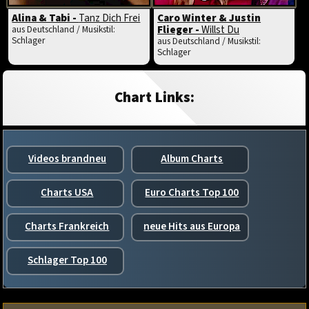
Alina & Tabi -
Tanz Dich Frei
Caro Winter & Justin
Flieger -
Willst Du
aus Deutschland / Musikstil:
Schlager
aus Deutschland / Musikstil:
Schlager
Chart Links:
Videos brandneu
Album Charts
Charts USA
Euro Charts Top 100
Charts Frankreich
neue Hits aus Europa
Schlager Top 100