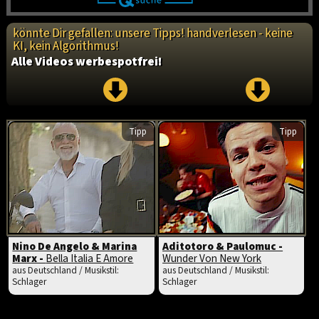
könnte Dir gefallen: unsere Tipps! handverlesen - keine
KI, kein Algorithmus!
Alle Videos werbespotfrei!
Tipp
Tipp
Nino De Angelo & Marina
Aditotoro & Paulomuc -
Marx -
Bella Italia E Amore
Wunder Von New York
aus Deutschland / Musikstil:
aus Deutschland / Musikstil:
Schlager
Schlager