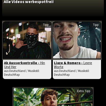
Alle Videos werbespotfrei!
Tipp
Tipp
Ak Ausserkontrolle -
Hin
Liaze & Romero -
Leere
Und Her
Worte
aus Deutschland / Musikstil:
aus Deutschland / Musikstil:
DeutschRap
DeutschRap
Extra Tipp