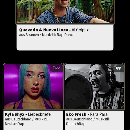
Quevedo & Nueva Linea -
Al Golpito
aus Spanien / Musikstil: Rap Dance
Tipp
Tipp
Kyla Shyx -
Liebesbriefe
Eko Fresh -
Para Para
aus Deutschland / Musikstil:
aus Deutschland / Musikstil:
DeutschRap
DeutschRap