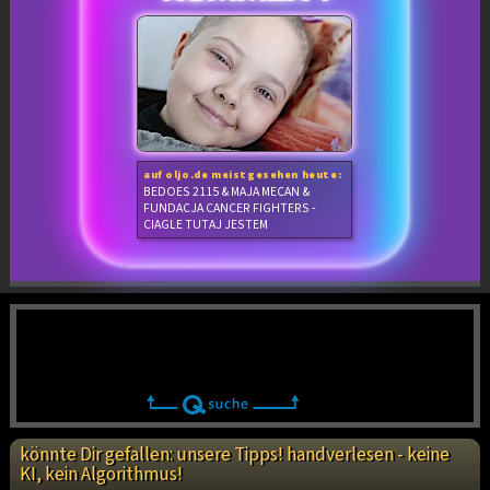
auf oljo.de meistgesehen heute:
BEDOES 2115 & MAJA MECAN &
FUNDACJA CANCER FIGHTERS -
CIAGLE TUTAJ JESTEM
könnte Dir gefallen: unsere Tipps! handverlesen - keine
KI, kein Algorithmus!