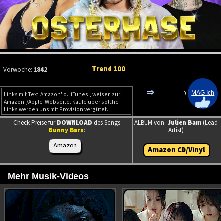
Trend 100
Vorwoche:
1842
⇒
0
Links mit Text 'Amazon' o. 'iTunes', weisen zur
Amazon-/Apple-Webseite. Käufe über solche
Links werden uns mit Provision vergütet.
Check Preise für
DOWNLOAD
des Songs
ALBUM von
Julien Bam
(Lead-
Bunny Bars
:
Artist):
Amazon
Amazon CD/Vinyl
Mehr Musik-Videos