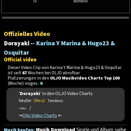
To
Bombon
Offizielles Video
Dorayaki -
- Karina Y Marina & Hugo23 &
Osquitar
Official video
Dieser Video Clip von Karina Y Marina & Hugo23 & Osquitar
ist seit
67
Wochen bei OLJO abrufbar.
Platzierungen in den
OLJO Musikvideo Charts Top 100
(Woche) insges.:
0
'
Dorayaki
' in den OLJO Video Charts
heute:
(Neu)
Tendenz:
/
-neu-
⇒
Oljo Video Charts
⇐
Musik Download
Single und Album siehe
Musik kaufen: