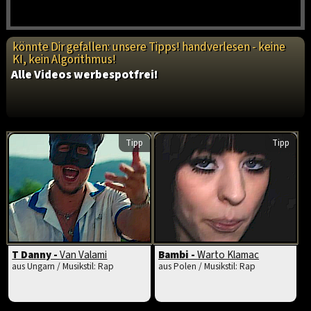
könnte Dir gefallen: unsere Tipps! handverlesen - keine
KI, kein Algorithmus!
Alle Videos werbespotfrei!
Tipp
Tipp
T Danny -
Van Valami
Bambi -
Warto Klamac
aus Ungarn / Musikstil: Rap
aus Polen / Musikstil: Rap