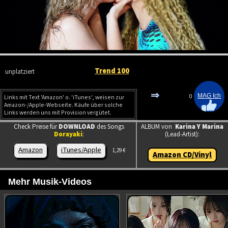
Trend 100
unplatziert
⇒
0
Links mit Text 'Amazon' o. 'iTunes', weisen zur
Amazon-/Apple-Webseite. Käufe über solche
Links werden uns mit Provision vergütet.
Check Preise für
DOWNLOAD
des Songs
ALBUM von
Karina Y Marina
Dorayaki
:
(Lead-Artist):
Amazon
iTunes/Apple
1,29 €
Amazon CD/Vinyl
Mehr Musik-Videos