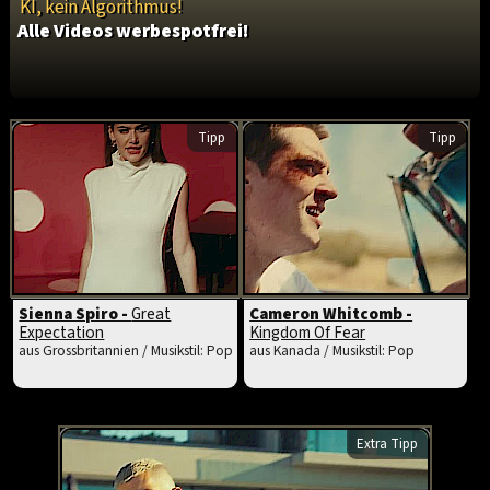
KI, kein Algorithmus!
Alle Videos werbespotfrei!
Tipp
Tipp
Sienna Spiro -
Great
Cameron Whitcomb -
Expectation
Kingdom Of Fear
aus Grossbritannien / Musikstil: Pop
aus Kanada / Musikstil: Pop
Extra Tipp