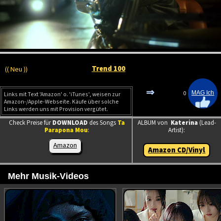
Trend 100
(( Neu ))
⇒
0
Links mit Text 'Amazon' o. 'iTunes', weisen zur
Amazon-/Apple-Webseite. Käufe über solche
Links werden uns mit Provision vergütet.
Check Preise für
DOWNLOAD
des Songs
Ta
ALBUM von
Katerina
(Lead-
Parapona Mou
:
Artist):
Amazon
Amazon CD/Vinyl
Mehr Musik-Videos