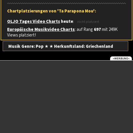
Chartplatzierungen von 'Ta Parapona Mou':
OLJO Tages Video Charts
heute
:
nicht platziert
Europäische Musikvideo Charts
: auf Rang
697
mit 249K
Views platziert!
Musik Genre: Pop
★ ★
Herkunftsland:
Griechenland