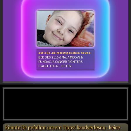
auf oljo.de meistgesehen heute:
BEDOES 2115 & MAJA MECAN &
FUNDACJA CANCER FIGHTERS -
CIAGLE TUTAJ JESTEM
könnte Dir gefallen: unsere Tipps! handverlesen - keine