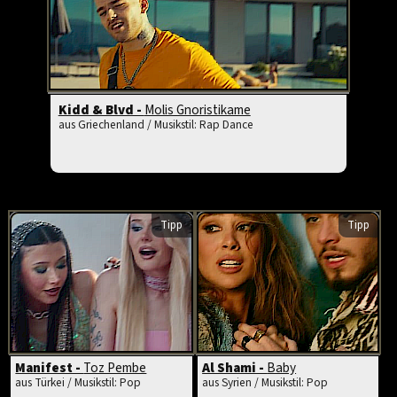
Kidd & Blvd -
Molis Gnoristikame
aus Griechenland / Musikstil: Rap Dance
Tipp
Tipp
Manifest -
Toz Pembe
Al Shami -
Baby
aus Türkei / Musikstil: Pop
aus Syrien / Musikstil: Pop