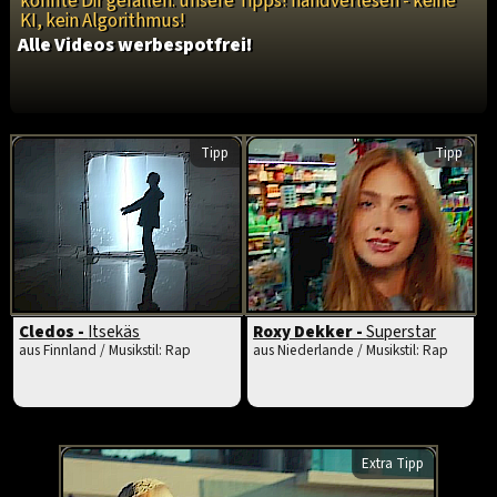
könnte Dir gefallen: unsere Tipps! handverlesen - keine
KI, kein Algorithmus!
Alle Videos werbespotfrei!
Tipp
Tipp
Cledos -
Itsekäs
Roxy Dekker -
Superstar
aus Finnland / Musikstil: Rap
aus Niederlande / Musikstil: Rap
Extra Tipp