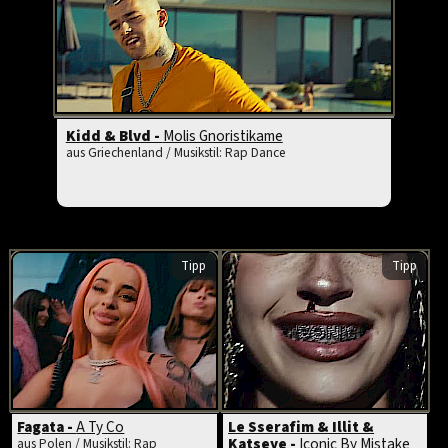
Kidd & Blvd -
Molis Gnoristikame
aus Griechenland / Musikstil: Rap Dance
Tipp
Tipp
Fagata -
A Ty Co
Le Sserafim & Illit &
Katseye -
Iconic By Mistake
aus Polen / Musikstil: Rap