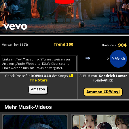
Trend 100
904
Vorwoche:
1170
Heute Platz
⇒
2
Links mit Text 'Amazon' o. 'iTunes', weisen zur
Amazon-/Apple-Webseite. Käufe über solche
Links werden uns mit Provision vergütet.
Check Preise für
DOWNLOAD
des Songs
All
ALBUM von
Kendrick Lamar
The Stars
:
(Lead-Artist):
Amazon
Amazon CD/Vinyl
Mehr Musik-Videos