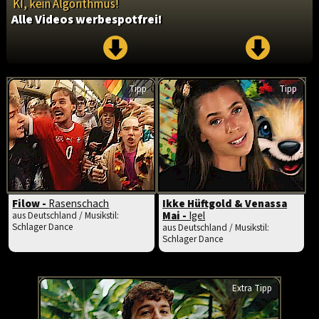
KI, kein Algorithmus!
Alle Videos werbespotfrei!
Tipp
Tipp
Filow -
Rasenschach
Ikke Hüftgold & Venassa
Mai -
Igel
aus Deutschland / Musikstil:
Schlager Dance
aus Deutschland / Musikstil:
Schlager Dance
Extra Tipp