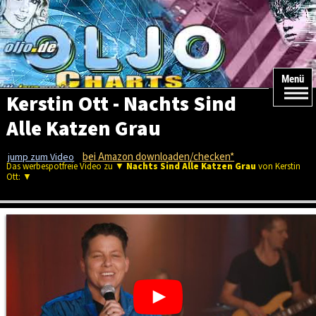
Menü
Kerstin Ott - Nachts Sind
Alle Katzen Grau
bei Amazon downloaden/checken*
jump zum Video
Das werbespotfreie Video zu ▼
Nachts Sind Alle Katzen Grau
von Kerstin
Ott: ▼