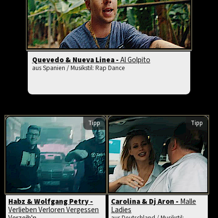
Quevedo & Nueva Linea -
Al Golpito
aus Spanien / Musikstil: Rap Dance
Tipp
Tipp
Habz & Wolfgang Petry -
Carolina & Dj Aron -
Malle
Verlieben Verloren Vergessen
Ladies
aus Deutschland / Musikstil: