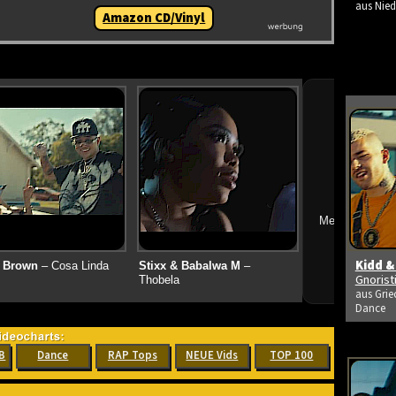
aus Nied
Amazon CD/Vinyl
➔
Mehr neue Vid
Kidd &
 Brown
– Cosa Linda
Stixx & Babalwa M
–
Gnoris
Thobela
aus Grie
Dance
B
Dance
RAP Tops
NEUE Vids
TOP 100