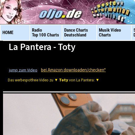
Radio
Dance Charts
Musik Video
HOME
Top 100 Charts
Deutschland
Charts
La Pantera - Toty
bei Amazon downloaden/checken*
jump zum Video
Das werbespotfreie Video zu ▼
Toty
von La Pantera: ▼