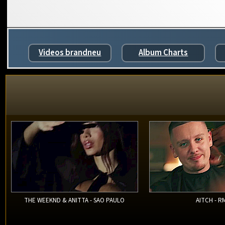
Videos brandneu
Album Charts
THE WEEKND & ANITTA - SAO PAULO
AITCH - R