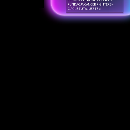
BEDOES 2115 & MAJA MECAN &
FUNDACJA CANCER FIGHTERS -
CIAGLE TUTAJ JESTEM