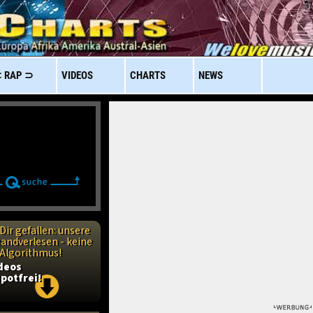
 RAP ⊃
VIDEOS
CHARTS
NEWS
Dir gefallen: unsere
handverlesen - keine
n Algorithmus!
ideos
potfrei!