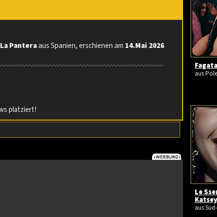
n
La Pantera
aus Spanien, erschienen am
14.Mai 2026
Fagata
aus Pole
s platziert!
Le Sser
Katsey
aus Süd-