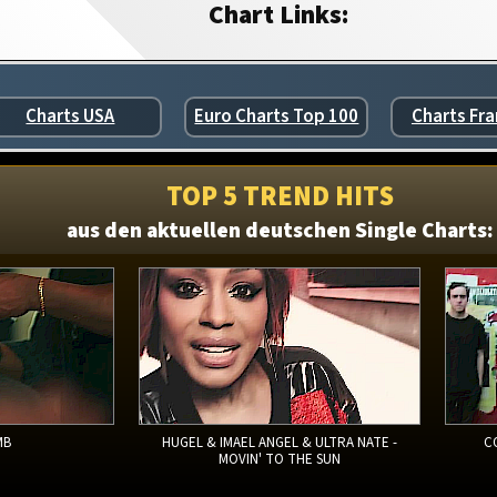
Chart Links:
Charts USA
Euro Charts Top 100
Charts Fra
TOP 5 TREND HITS
aus den aktuellen deutschen Single Charts:
MB
HUGEL & IMAEL ANGEL & ULTRA NATE -
C
MOVIN' TO THE SUN