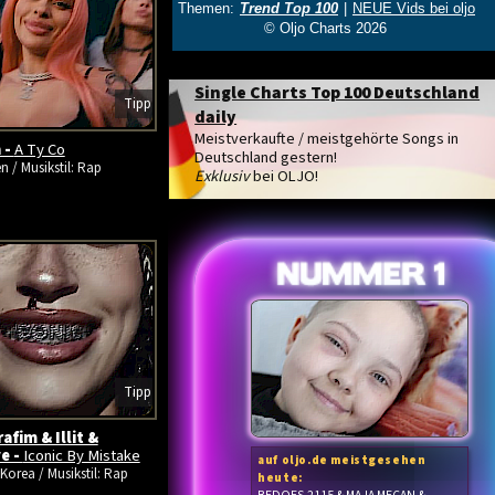
Single Charts Top 100 Deutschland
Tipp
daily
Meistverkaufte / meistgehörte Songs in
 -
A Ty Co
Deutschland gestern!
n / Musikstil: Rap
Exklusiv
bei OLJO!
Tipp
afim & Illit &
e -
Iconic By Mistake
auf oljo.de meistgesehen
Korea / Musikstil: Rap
heute: