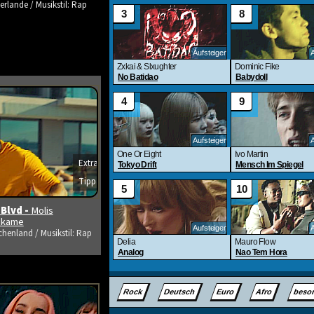
erlande / Musikstil: Rap
Extra
s ansehen
Tipp
 Blvd -
Molis
tikame
chenland / Musikstil: Rap