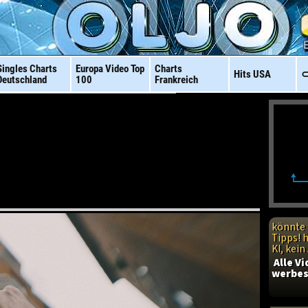
Singles Charts
Europa Video
Top
Charts
Hits
USA
⊂
Deutschland
100
Frankreich
könnte 
Tipps! 
KI, kei
Alle V
werbes