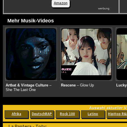
Amazon
Mehr Musik-Videos
Artbat & Vintage Culture
–
Rescene
– Glow Up
Lucky
She The Last One
Afrika
DeutschRAP
Rock 100
Latino
HipHop R&
La Pantera - Toty: