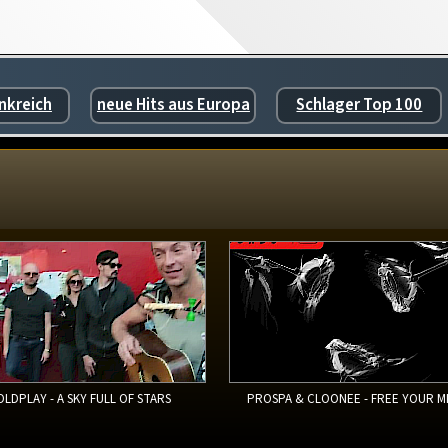
nkreich
neue Hits aus Europa
Schlager Top 100
OLDPLAY - A SKY FULL OF STARS
PROSPA & CLOONEE - FREE YOUR M