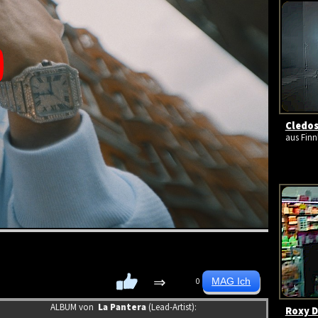
Cledos
aus Finn
⇒
0
ALBUM von
La Pantera
(Lead-Artist):
Roxy D