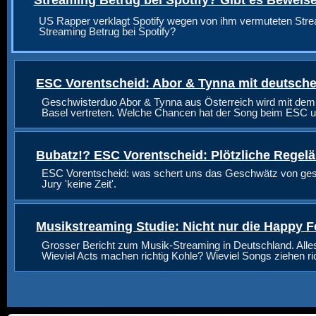
US Rapper verklagt Spotify wegen von ihm vermuteten Stre
Streaming Betrug bei Spotify?
ESC Vorentscheid: Abor & Tynna mit deutsche
Geschwisterduo Abor & Tynna aus Österreich wird mit dem
Basel vertreten. Welche Chancen hat der Song beim ESC u
Bubatz!? ESC Vorentscheid: Plötzliche Regel
ESC Vorentscheid: was schert uns das Geschwätz von geste
Jury 'keine Zeit'.
Musikstreaming Studie: Nicht nur die Happy F
Grosser Bericht zum Musik-Streaming in Deutschland. Alle
Wieviel Acts machen richtig Kohle? Wieviel Songs ziehen r