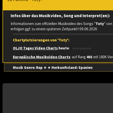
Infos über das Musikvideo, Song und Interpret(en):
Informationen zum offiziellen Musikvideo des Songs "
Toty
" vo
erfolgen ggf. zu einem späteren Zeitpunkt! 09.06.2026
Chartplatzierungen von 'Toty':
OLJO Tages Video Charts
heute
:
nicht platziert
Europäische Musikvideo Charts
: auf Rang
401
mit 160K View
Musik Genre: Rap
★ ★
Herkunftsland:
Spanien