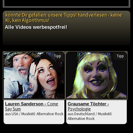
könnte Dir gefallen: unsere Tipps! handverlesen - keine
KI, kein Algorithmus!
Alle Videos werbespotfrei!
Tipp
Tipp
Come
Lauren Sanderson -
Grausame Töchter -
Say Sum
Psychologie
aus USA / Musikstil: Alternative Rock
aus Deutschland / Musikstil:
Alternative Rock