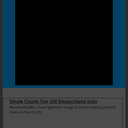
Single Charts Top 100 Deutschland daily
Meistverkaufte / meistgehörte Songs in Deutschland gestern!
Exklusiv
bei OLJO!