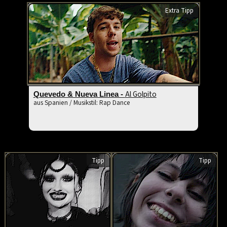
Extra Tipp
Al Golpito
Quevedo & Nueva Linea -
aus Spanien / Musikstil: Rap Dance
Tipp
Tipp