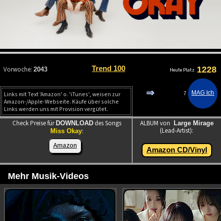
Trend 100
1228
Vorwoche:
2043
Heute Platz
⇒
7
Links mit Text 'Amazon' o. 'iTunes', weisen zur
Amazon-/Apple-Webseite. Käufe über solche
Links werden uns mit Provision vergütet.
Check Preise für
des Songs
ALBUM von
DOWNLOAD
Large Mirage
(Lead-Artist):
:
Miss Okay
Amazon
Amazon CD/Vinyl
Mehr Musik-Videos