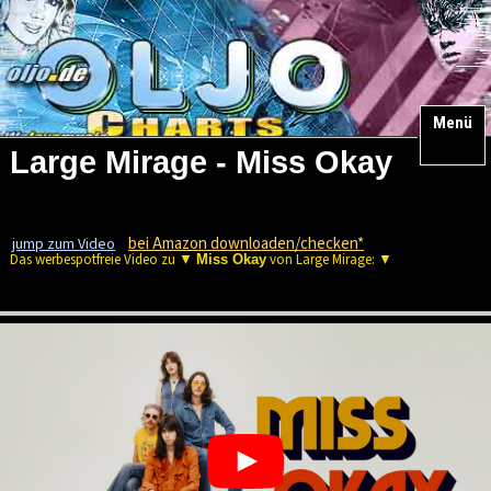
Menü
Large Mirage - Miss Okay
bei Amazon downloaden/checken*
jump zum Video
Das werbespotfreie Video zu ▼
von Large Mirage: ▼
Miss Okay