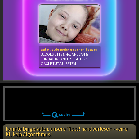
auf oljo.de meistgesehen heute:
BEDOES 2115 & MAJA MECAN &
FUNDACJA CANCER FIGHTERS -
CIAGLE TUTAJ JESTEM
könnte Dir gefallen: unsere Tipps! handverlesen - keine
KI, kein Algorithmus!