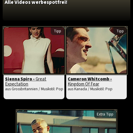
Alle Videos werbespotfrei!
Tipp
Tipp
Sienna Spiro -
Great
Cameron Whitcomb -
Expectation
Kingdom Of Fear
aus Grossbritannien / Musikstil: Pop
aus Kanada / Musikstil: Pop
Extra Tipp