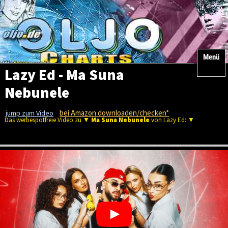
Menü
Lazy Ed - Ma Suna
Nebunele
bei Amazon downloaden/checken*
jump zum Video
Das werbespotfreie Video zu ▼
Ma Suna Nebunele
von Lazy Ed: ▼