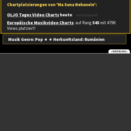
Chartplatzierungen von 'Ma Suna Nebunele':
OLJO Tages Video Charts
heute
:
nicht platziert
Europäische Musikvideo Charts
: auf Rang
545
mit 479K
Views platziert!
Musik Genre: Pop
★ ★
Herkunftsland:
Rumänien