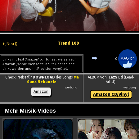
Trend 100
(( Neu ))
⇒
0
Links mit Text 'Amazon' o. 'iTunes', weisen zur
Amazon-/Apple-Webseite. Käufe über solche
Links werden uns mit Provision vergütet.
Check Preise für
DOWNLOAD
des Songs
Ma
ALBUM von
Lazy Ed
(Lead-
Suna Nebunele
:
Artist):
Amazon
Amazon CD/Vinyl
Mehr Musik-Videos