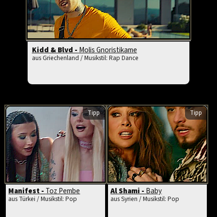
Kidd & Blvd -
Molis Gnoristikame
aus Griechenland / Musikstil: Rap Dance
Tipp
Tipp
Manifest -
Toz Pembe
Al Shami -
Baby
aus Türkei / Musikstil: Pop
aus Syrien / Musikstil: Pop