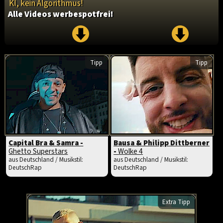
KI, kein Algorithmus!
Alle Videos werbespotfrei!
Tipp
Tipp
Capital Bra & Samra -
Bausa & Philipp Dittberner
Ghetto Superstars
-
Wolke 4
aus Deutschland / Musikstil:
aus Deutschland / Musikstil:
DeutschRap
DeutschRap
Extra Tipp