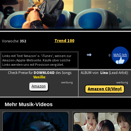
Trend 100
Vorwoche:
352
⇒
0
Links mit Text 'Amazon' o. 'iTunes', weisen zur
Amazon-/Apple-Webseite. Käufe über solche
Links werden uns mit Provision vergütet.
Check Preise für
DOWNLOAD
des Songs
ALBUM von
Lina
(Lead-Artist):
Vanille
:
Amazon
Amazon CD/Vinyl
Mehr Musik-Videos