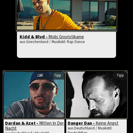
Kidd & Blvd -
Molis Gnoristikame
aus Griechenland / Musikstil: Rap Dance
Tipp
Tipp
Dardan & Azet -
Mitten In Der
Danger Dan -
Keine Angst
Nacht
aus Deutschland / Musikstil:
DeutschRap