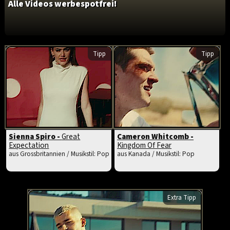
Alle Videos werbespotfrei!
Tipp
Tipp
Sienna Spiro -
Great
Cameron Whitcomb -
Expectation
Kingdom Of Fear
aus Grossbritannien / Musikstil: Pop
aus Kanada / Musikstil: Pop
Extra Tipp