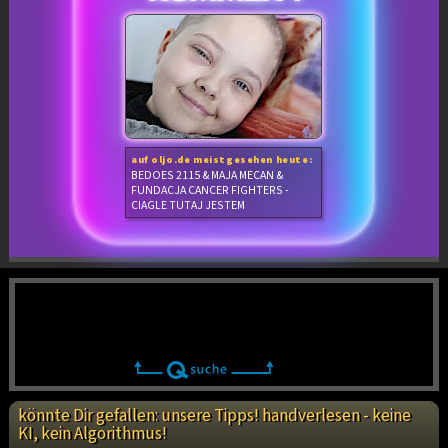
auf oljo.de meistgesehen heute:
BEDOES 2115 & MAJA MECAN &
FUNDACJA CANCER FIGHTERS -
CIAGLE TUTAJ JESTEM
könnte Dir gefallen: unsere Tipps! handverlesen - keine
KI, kein Algorithmus!