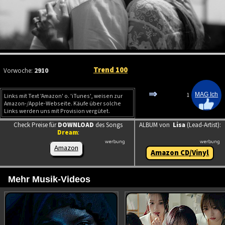
Trend 100
Vorwoche:
2910
⇒
1
Links mit Text 'Amazon' o. 'iTunes', weisen zur
Amazon-/Apple-Webseite. Käufe über solche
Links werden uns mit Provision vergütet.
Check Preise für
DOWNLOAD
des Songs
ALBUM von
Lisa
(Lead-Artist):
Dream
:
Amazon
Amazon CD/Vinyl
Mehr Musik-Videos