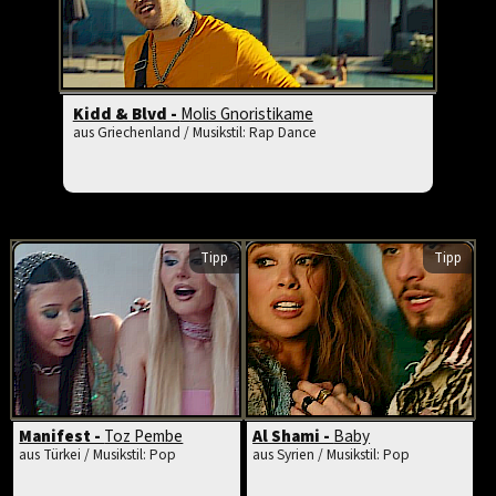
Kidd & Blvd -
Molis Gnoristikame
aus Griechenland / Musikstil: Rap Dance
Tipp
Tipp
Manifest -
Toz Pembe
Al Shami -
Baby
aus Türkei / Musikstil: Pop
aus Syrien / Musikstil: Pop