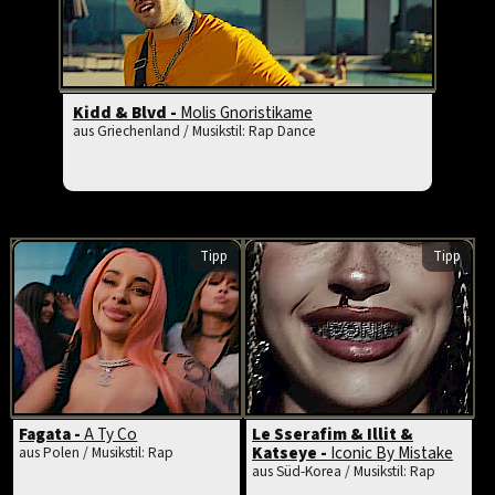
Kidd & Blvd -
Molis Gnoristikame
aus Griechenland / Musikstil: Rap Dance
Tipp
Tipp
Fagata -
A Ty Co
Le Sserafim & Illit &
Katseye -
Iconic By Mistake
aus Polen / Musikstil: Rap
aus Süd-Korea / Musikstil: Rap