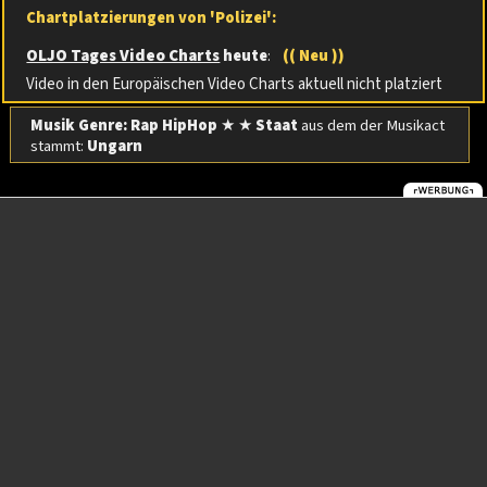
Chartplatzierungen von 'Polizei':
OLJO Tages Video Charts
heute
:
(( Neu ))
Video in den Europäischen Video Charts aktuell nicht platziert
Musik Genre: Rap HipHop
★ ★
Staat
aus dem der Musikact
stammt:
Ungarn