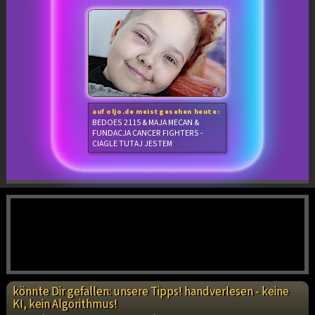
auf oljo.de meistgesehen heute:
BEDOES 2115 & MAJA MECAN &
FUNDACJA CANCER FIGHTERS -
CIAGLE TUTAJ JESTEM
könnte Dir gefallen: unsere Tipps! handverlesen - keine
KI, kein Algorithmus!