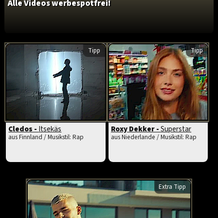
Alle Videos werbespotfrei!
Tipp
Tipp
Cledos -
Itsekäs
Roxy Dekker -
Superstar
aus Finnland / Musikstil: Rap
aus Niederlande / Musikstil: Rap
Extra Tipp