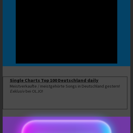
Single Charts Top 100 Deutschland daily
Meistverkaufte / meistgehörte Songs in Deutschland gestern!
Exklusiv
bei OLJO!