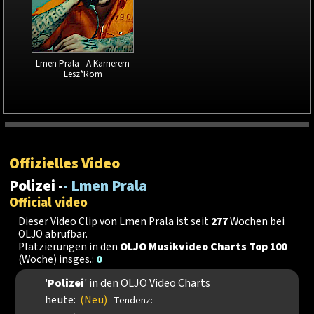
Lmen Prala - A Karrierem
Lesz*Rom
Offizielles Video
Polizei -
- Lmen Prala
Official video
Dieser Video Clip von Lmen Prala ist seit
277
Wochen bei
OLJO abrufbar.
Platzierungen in den
OLJO Musikvideo Charts Top 100
(Woche) insges.:
0
'
Polizei
' in den OLJO Video Charts
heute:
(Neu)
Tendenz: