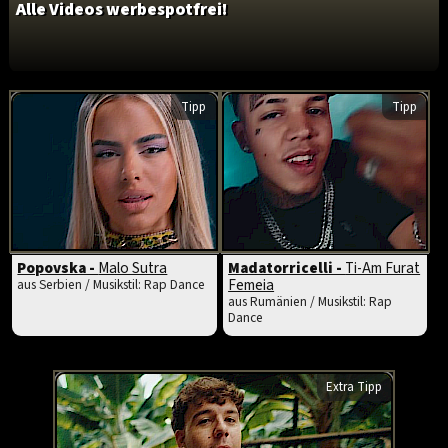
Alle Videos werbespotfrei!
Tipp
Tipp
Popovska -
Malo Sutra
Madatorricelli -
Ti-Am Furat
Femeia
aus Serbien / Musikstil: Rap Dance
aus Rumänien / Musikstil: Rap
Dance
Extra Tipp