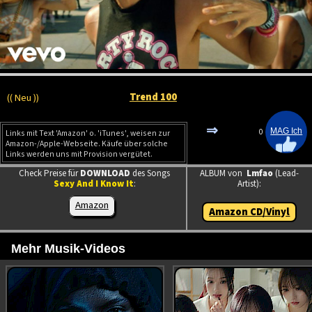
Trend 100
(( Neu ))
⇒
0
Links mit Text 'Amazon' o. 'iTunes', weisen zur
Amazon-/Apple-Webseite. Käufe über solche
Links werden uns mit Provision vergütet.
Check Preise für
DOWNLOAD
des Songs
ALBUM von
Lmfao
(Lead-
Sexy And I Know It
:
Artist):
Amazon
Amazon CD/Vinyl
Mehr Musik-Videos