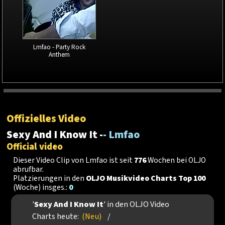
Lmfao - Party Rock
Anthem
Offizielles Video
Sexy And I Know It -
- Lmfao
Official video
Dieser Video Clip von Lmfao ist seit
776
Wochen bei OLJO
abrufbar.
Platzierungen in den
OLJO Musikvideo Charts Top 100
(Woche) insges.:
0
'
Sexy And I Know It
' in den OLJO Video
Charts heute:
(Neu)
/