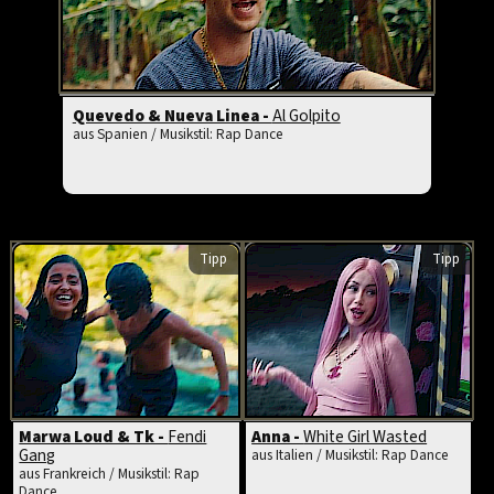
Quevedo & Nueva Linea -
Al Golpito
aus Spanien / Musikstil: Rap Dance
Tipp
Tipp
Marwa Loud & Tk -
Fendi
Anna -
White Girl Wasted
Gang
aus Italien / Musikstil: Rap Dance
aus Frankreich / Musikstil: Rap
Dance