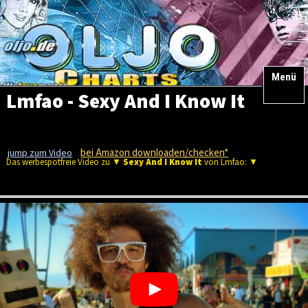
Menü
Lmfao - Sexy And I Know It
bei Amazon downloaden/checken*
jump zum Video
Das werbespotfreie Video zu ▼
Sexy And I Know It
von Lmfao: ▼