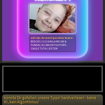
auf oljo.de meistgesehen heute:
BEDOES 2115 & MAJA MECAN &
FUNDACJA CANCER FIGHTERS -
CIAGLE TUTAJ JESTEM
könnte Dir gefallen: unsere Tipps! handverlesen - keine
KI, kein Algorithmus!