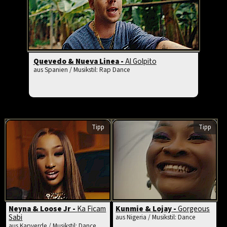
Quevedo & Nueva Linea -
Al Golpito
aus Spanien / Musikstil: Rap Dance
Tipp
Tipp
Neyna & Loose Jr -
Ka Ficam
Kunmie & Lojay -
Gorgeous
Sabi
aus Nigeria / Musikstil: Dance
aus Kapverde / Musikstil: Dance