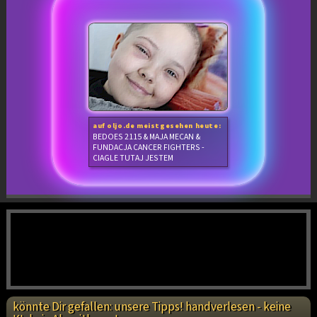
auf oljo.de meistgesehen heute:
BEDOES 2115 & MAJA MECAN &
FUNDACJA CANCER FIGHTERS -
CIAGLE TUTAJ JESTEM
könnte Dir gefallen: unsere Tipps! handverlesen - keine