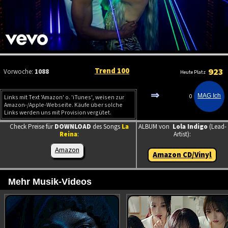
Trend 100
923
Vorwoche:
1088
Heute Platz
⇒
0
Links mit Text 'Amazon' o. 'iTunes', weisen zur
Amazon-/Apple-Webseite. Käufe über solche
Links werden uns mit Provision vergütet.
Check Preise für
DOWNLOAD
des Songs
La
ALBUM von
Lola Indigo
(Lead-
Reina
:
Artist):
Amazon
Amazon CD/Vinyl
Mehr Musik-Videos