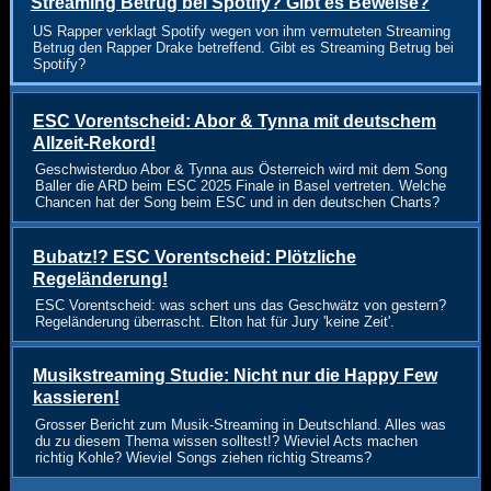
Streaming Betrug bei Spotify? Gibt es Beweise?
US Rapper verklagt Spotify wegen von ihm vermuteten Streaming
Betrug den Rapper Drake betreffend. Gibt es Streaming Betrug bei
Spotify?
ESC Vorentscheid: Abor & Tynna mit deutschem
Allzeit-Rekord!
Geschwisterduo Abor & Tynna aus Österreich wird mit dem Song
Baller die ARD beim ESC 2025 Finale in Basel vertreten. Welche
Chancen hat der Song beim ESC und in den deutschen Charts?
Bubatz!? ESC Vorentscheid: Plötzliche
Regeländerung!
ESC Vorentscheid: was schert uns das Geschwätz von gestern?
Regeländerung überrascht. Elton hat für Jury 'keine Zeit'.
Musikstreaming Studie: Nicht nur die Happy Few
kassieren!
Grosser Bericht zum Musik-Streaming in Deutschland. Alles was
du zu diesem Thema wissen solltest!? Wieviel Acts machen
richtig Kohle? Wieviel Songs ziehen richtig Streams?