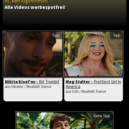
KI, kein Algorithmus!
Alle Videos werbespotfrei!
Tipp
Tipp
Nikita Kisel'ov -
Bit Trembit
Meg Stalter -
Prettiest Girl In
America
aus Ukraine / Musikstil: Dance
aus USA / Musikstil: Dance
Extra Tipp