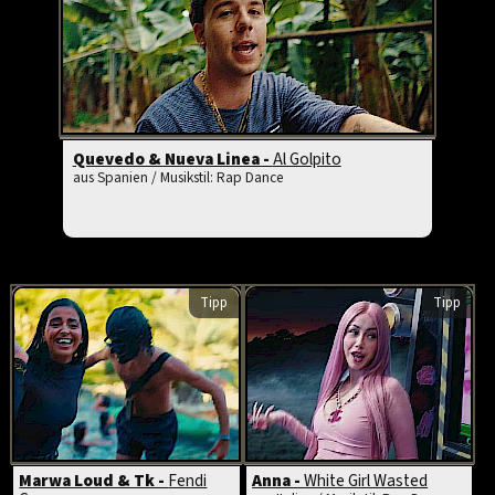
Quevedo & Nueva Linea -
Al Golpito
aus Spanien / Musikstil: Rap Dance
Tipp
Tipp
Marwa Loud & Tk -
Fendi
Anna -
White Girl Wasted