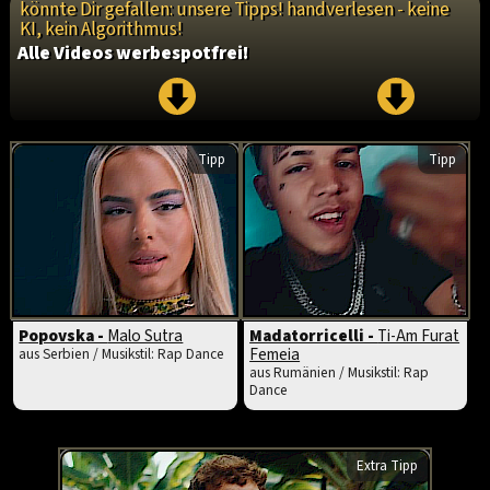
könnte Dir gefallen: unsere Tipps! handverlesen - keine
KI, kein Algorithmus!
Alle Videos werbespotfrei!
Tipp
Tipp
Popovska -
Malo Sutra
Madatorricelli -
Ti-Am Furat
Femeia
aus Serbien / Musikstil: Rap Dance
aus Rumänien / Musikstil: Rap
Dance
Extra Tipp