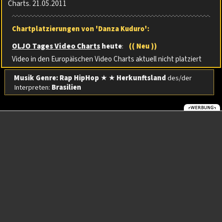
Charts. 21.05.2011
Chartplatzierungen von 'Danza Kuduro':
OLJO Tages Video Charts
heute
:
(( Neu ))
Video in den Europäischen Video Charts aktuell nicht platziert
Musik Genre: Rap HipHop
★ ★
Herkunftsland
des/der
Interpreten:
Brasilien