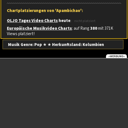
Chartplatzierungen von 'Apambichao':
OLJO Tages Video Charts
heute
:
nicht platziert
Europäische Musikvideo Charts
: auf Rang
380
mit 371K
Views platziert!
Musik Genre: Pop
★ ★
Herkunftsland:
Kolumbien