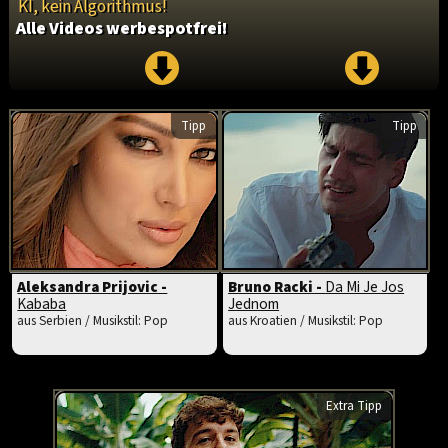
KI, kein Algorithmus!
Alle Videos werbespotfrei!
Tipp
Tipp
Aleksandra Prijovic -
Bruno Racki -
Da Mi Je Jos
Kababa
Jednom
aus Serbien / Musikstil: Pop
aus Kroatien / Musikstil: Pop
Extra Tipp