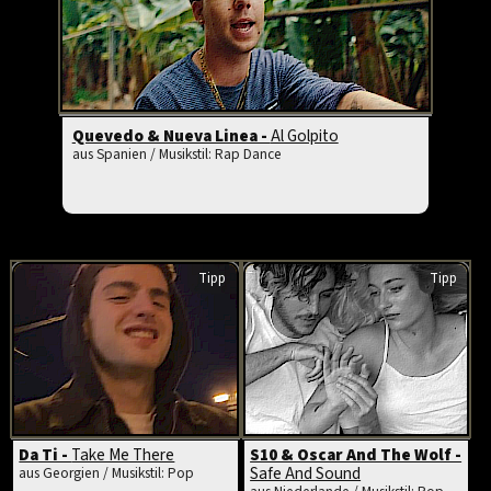
Quevedo & Nueva Linea -
Al Golpito
aus Spanien / Musikstil: Rap Dance
Tipp
Tipp
Da Ti -
Take Me There
S10 & Oscar And The Wolf -
Safe And Sound
aus Georgien / Musikstil: Pop