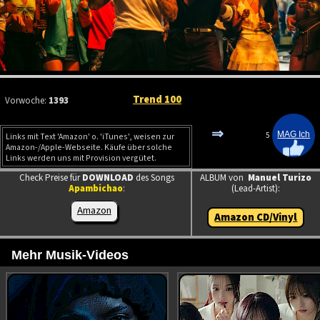
Trend 100
Vorwoche:
1393
⇒
5
Links mit Text 'Amazon' o. 'iTunes', weisen zur
Amazon-/Apple-Webseite. Käufe über solche
Links werden uns mit Provision vergütet.
Check Preise für
DOWNLOAD
des Songs
ALBUM von
Manuel Turizo
Apambichao
:
(Lead-Artist):
Amazon
Amazon CD/Vinyl
Mehr Musik-Videos