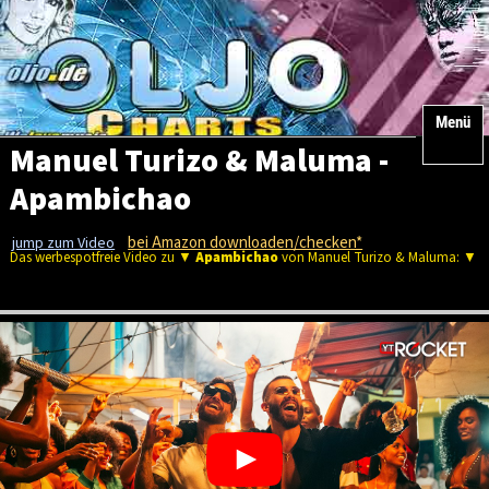
Menü
Manuel Turizo & Maluma -
Apambichao
bei Amazon downloaden/checken*
jump zum Video
Das werbespotfreie Video zu ▼
Apambichao
von Manuel Turizo & Maluma: ▼