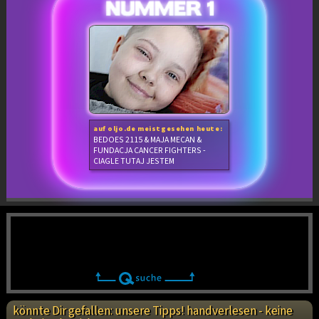
auf oljo.de meistgesehen heute:
BEDOES 2115 & MAJA MECAN &
FUNDACJA CANCER FIGHTERS -
CIAGLE TUTAJ JESTEM
könnte Dir gefallen: unsere Tipps! handverlesen - keine