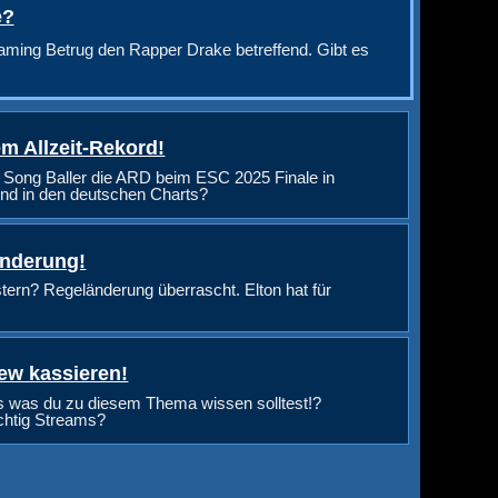
e?
aming Betrug den Rapper Drake betreffend. Gibt es
m Allzeit-Rekord!
 Song Baller die ARD beim ESC 2025 Finale in
nd in den deutschen Charts?
änderung!
rn? Regeländerung überrascht. Elton hat für
ew kassieren!
s was du zu diesem Thema wissen solltest!?
ichtig Streams?