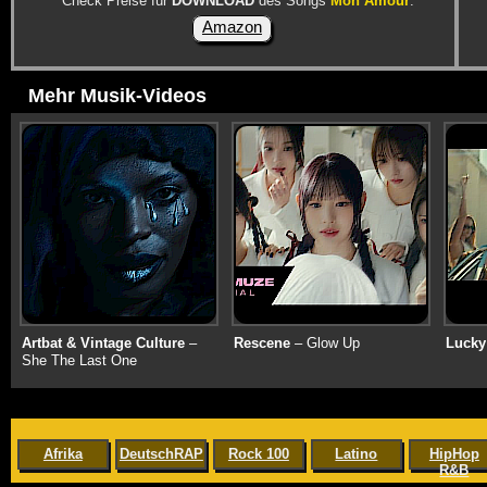
Check Preise für
DOWNLOAD
des Songs
Mon Amour
:
Amazon
Mehr Musik-Videos
Artbat & Vintage Culture
–
Rescene
– Glow Up
Lucky
She The Last One
Afrika
DeutschRAP
Rock 100
Latino
HipHop
R&B