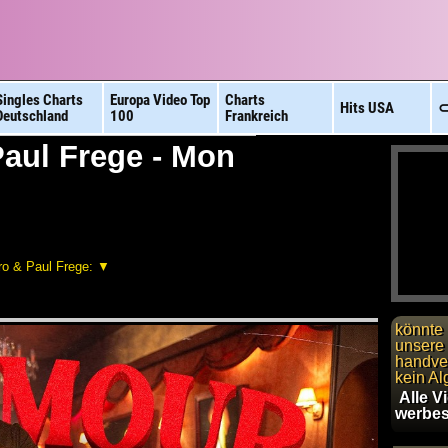
Singles Charts
Europa Video
Top
Charts
Hits
USA
⊂
Deutschland
100
Frankreich
Paul Frege - Mon
ro & Paul Frege: ▼
könnte 
unsere 
handver
kein Al
Alle V
werbes