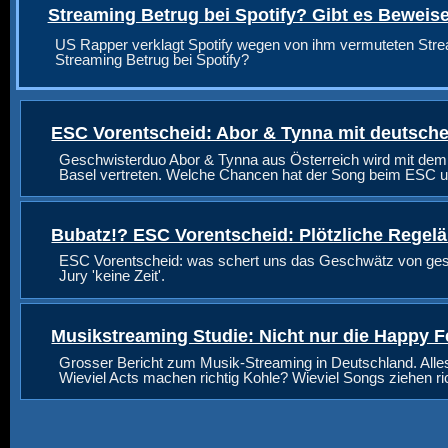
Streaming Betrug bei Spotify? Gibt es Beweis
US Rapper verklagt Spotify wegen von ihm vermuteten Stre
Streaming Betrug bei Spotify?
ESC Vorentscheid: Abor & Tynna mit deutsche
Geschwisterduo Abor & Tynna aus Österreich wird mit dem
Basel vertreten. Welche Chancen hat der Song beim ESC u
Bubatz!? ESC Vorentscheid: Plötzliche Regel
ESC Vorentscheid: was schert uns das Geschwätz von geste
Jury 'keine Zeit'.
Musikstreaming Studie: Nicht nur die Happy F
Grosser Bericht zum Musik-Streaming in Deutschland. Alle
Wieviel Acts machen richtig Kohle? Wieviel Songs ziehen r