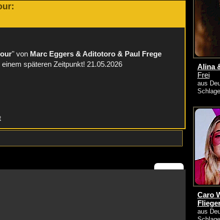
our:
:
our
" von
Marc Eggers & Aditotoro & Paul Frege
u einem späteren Zeitpunkt! 21.05.2026
Alina 
Frei
aus Deu
Schlage
t
Caro W
Fliege
aus Deu
Schlage