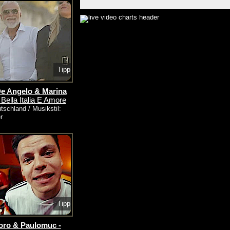
Tipp
e Angelo & Marina
-
Bella Italia E Amore
tschland / Musikstil:
r
Tipp
oro & Paulomuc -