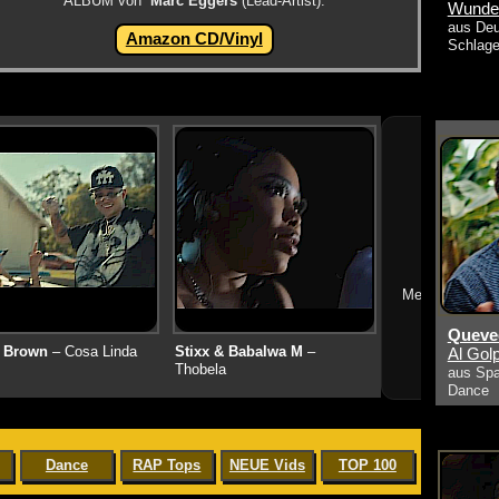
ALBUM von
Marc Eggers
(Lead-Artist):
Wunde
aus Deu
Amazon CD/Vinyl
Schlage
➔
Mehr neue Vid
Queved
 Brown
– Cosa Linda
Stixx & Babalwa M
–
Al Golp
Thobela
aus Spa
Dance
Dance
RAP Tops
NEUE Vids
TOP 100