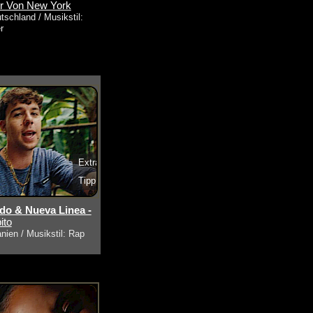
r Von New York
tschland / Musikstil:
r
Extra
Tipp
s ansehen
o & Nueva Linea -
ito
nien / Musikstil: Rap