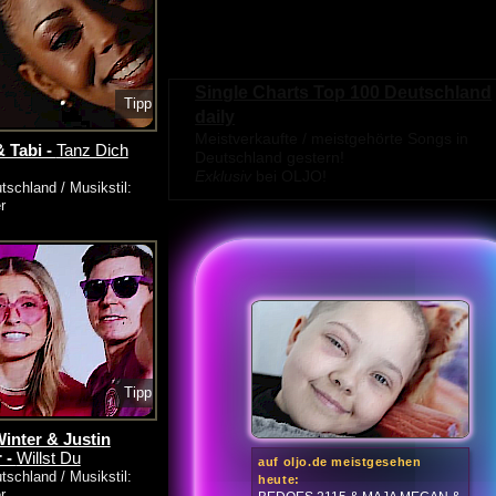
Single Charts Top 100 Deutschland
Tipp
daily
Meistverkaufte / meistgehörte Songs in
& Tabi -
Tanz Dich
Deutschland gestern!
Exklusiv
bei OLJO!
tschland / Musikstil:
r
Tipp
inter & Justin
r -
Willst Du
auf oljo.de meistgesehen
tschland / Musikstil:
heute:
r