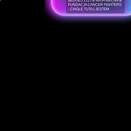
BEDOES 2115 & MAJA MECAN &
FUNDACJA CANCER FIGHTERS
- CIAGLE TUTAJ JESTEM