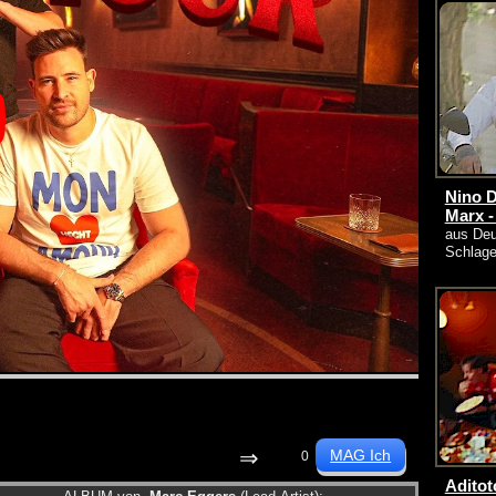
Nino D
Marx 
aus Deu
Schlage
⇒
0
Aditot