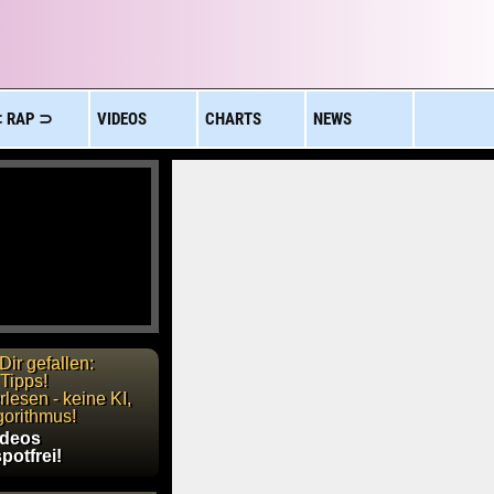
 RAP ⊃
VIDEOS
CHARTS
NEWS
Dir gefallen:
Tipps!
lesen - keine KI,
gorithmus!
ideos
potfrei!