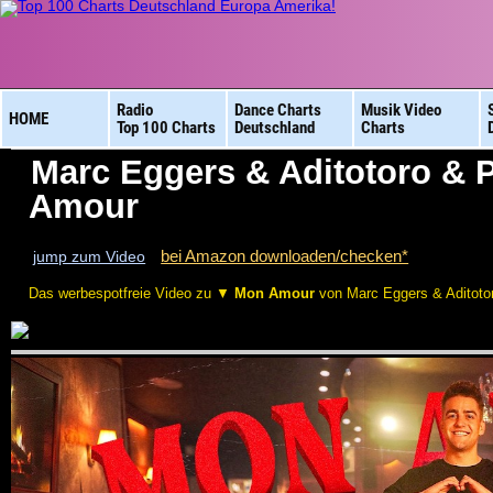
Radio
Dance Charts
Musik Video
HOME
Top 100 Charts
Deutschland
Charts
Marc Eggers & Aditotoro & 
Amour
bei Amazon downloaden/checken*
jump zum Video
Das werbespotfreie Video zu ▼
Mon Amour
von Marc Eggers & Aditoto