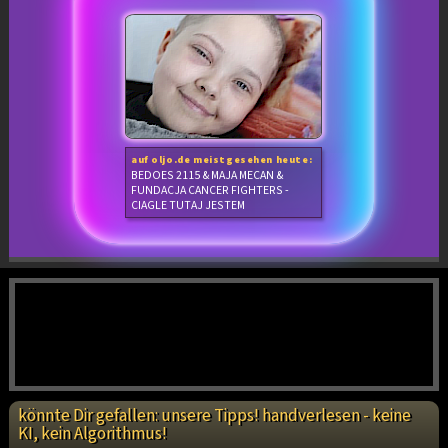
auf oljo.de meistgesehen heute:
BEDOES 2115 & MAJA MECAN &
FUNDACJA CANCER FIGHTERS -
CIAGLE TUTAJ JESTEM
könnte Dir gefallen: unsere Tipps! handverlesen - keine
KI, kein Algorithmus!