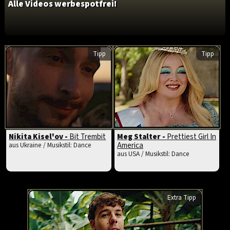
Alle Videos werbespotfrei!
Tipp
Tipp
Nikita Kisel'ov -
Bit Trembit
Meg Stalter -
Prettiest Girl In
America
aus Ukraine / Musikstil: Dance
aus USA / Musikstil: Dance
Extra Tipp