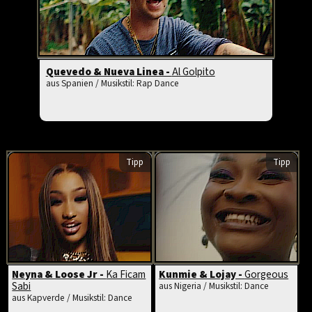
Quevedo & Nueva Linea -
Al Golpito
aus Spanien / Musikstil: Rap Dance
Tipp
Tipp
Neyna & Loose Jr -
Ka Ficam
Kunmie & Lojay -
Gorgeous
Sabi
aus Nigeria / Musikstil: Dance
aus Kapverde / Musikstil: Dance