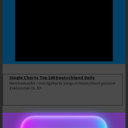
Single Charts Top 100 Deutschland daily
Meistverkaufte / meistgehörte Songs in Deutschland gestern!
Exklusiv
bei OLJO!