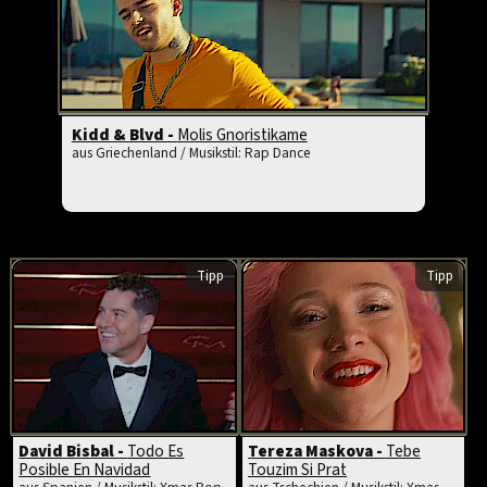
Kidd & Blvd -
Molis Gnoristikame
aus Griechenland / Musikstil: Rap Dance
Tipp
Tipp
David Bisbal -
Todo Es
Tereza Maskova -
Tebe
Posible En Navidad
Touzim Si Prat