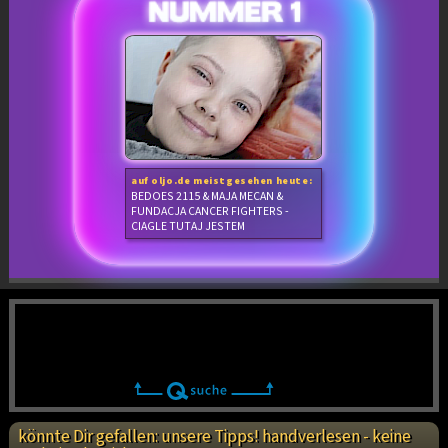
auf oljo.de meistgesehen heute:
BEDOES 2115 & MAJA MECAN &
FUNDACJA CANCER FIGHTERS -
CIAGLE TUTAJ JESTEM
könnte Dir gefallen: unsere Tipps! handverlesen - keine