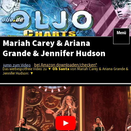
Menü
Mariah Carey & Ariana
Grande & Jennifer Hudson
- Oh Santa
bei Amazon downloaden/checken*
jump zum Video
Das werbespotfreie Video zu ▼
Oh Santa
von Mariah Carey & Ariana Grande &
Jennifer Hudson: ▼