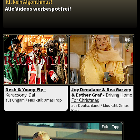
KI, kein Algorithmus!
Alle Videos werbespotfrei!
Tipp
Tipp
Desh & Young Fly -
Joy Denalane & Rea Garvey
Karacsonyi Dal
& Esther Graf -
Driving Home
For Christmas
aus Ungarn / Musikstil: Xmas Pop
aus Deutschland / Musikstil: Xmas
Pop
Extra Tipp