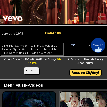
Trend 100
Vorwoche:
1048
⇒
7
Links mit Text 'Amazon' o. 'iTunes', weisen zur
Amazon-/Apple-Webseite. Käufe über solche
Links werden uns mit Provision vergütet.
Check Preise für
DOWNLOAD
des Songs
Oh
ALBUM von
Mariah Carey
Santa
:
(Lead-Artist):
Amazon
Amazon CD/Vinyl
Mehr Musik-Videos