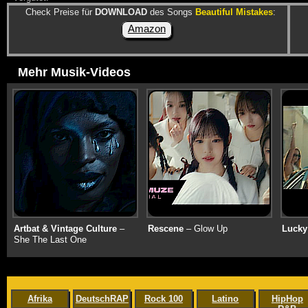
Check Preise für
DOWNLOAD
des Songs
Beautiful Mistakes
:
Amazon
Mehr Musik-Videos
Artbat & Vintage Culture
–
Rescene
– Glow Up
Lucky
She The Last One
Afrika
DeutschRAP
Rock 100
Latino
HipHop