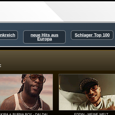
ankreich
neue Hits aus
Schlager Top 100
Europa
:
KIRA & BURNA BOY - DAI DAI
EDDIN - MEINE WELT