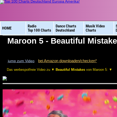
Radio
Dance Charts
Musik Video
HOME
Top 100 Charts
Deutschland
Charts
Maroon 5 - Beautiful Mistak
bei Amazon downloaden/checken*
jump zum Video
Das werbespotfreie Video zu ▼
Beautiful Mistakes
von Maroon 5: ▼