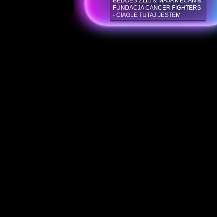
BEDOES 2115 & MAJA MECAN &
FUNDACJA CANCER FIGHTERS
- CIAGLE TUTAJ JESTEM