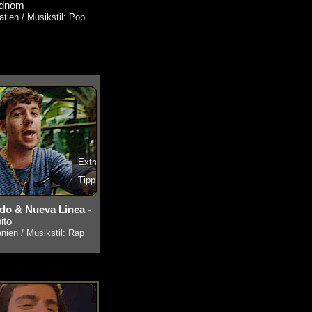
ednom
atien / Musikstil: Pop
Extra
Tipp
s ansehen
o & Nueva Linea -
ito
nien / Musikstil: Rap