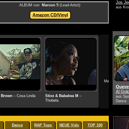
Jos J
ALBUM von
Maroon 5
(Lead-Artist):
aus Kro
Amazon CD/Vinyl
➔
Mehr neue Vid
Queved
Al Golp
 Brown
– Cosa Linda
Stixx & Babalwa M
–
aus Spa
Thobela
Dance
Dance
RAP Tops
NEUE Vids
TOP 100