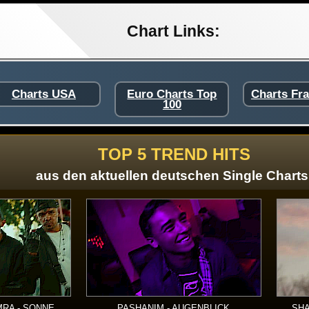
Chart Links:
Charts USA
Euro Charts Top
Charts Fr
100
TOP 5 TREND HITS
aus den aktuellen deutschen Single Charts
MRA - SONNE
PASHANIM - AUGENBLICK
SHA