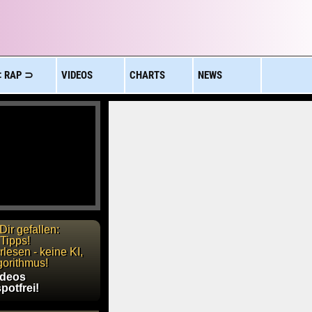
 RAP ⊃
VIDEOS
CHARTS
NEWS
Dir gefallen:
Tipps!
lesen - keine KI,
gorithmus!
ideos
potfrei!