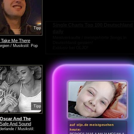
Single Charts Top 100 Deutschland
Tipp
daily
Meistverkaufte / meistgehörte Songs in
-
Take Me There
Deutschland gestern!
rgien / Musikstil: Pop
Exklusiv
bei OLJO!
Tipp
 Oscar And The
Safe And Sound
auf oljo.de meistgesehen
erlande / Musikstil:
heute: