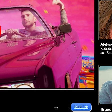
Aleksa
Kabab
aus Ser
⇒
3
Bruno 