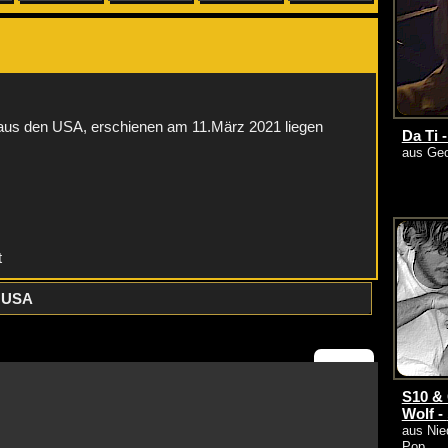
:
us den USA, erschienen am 11.März 2021 liegen
Da Ti 
aus Geo
t
:
USA
S10 &
Wolf -
aus Nied
Pop