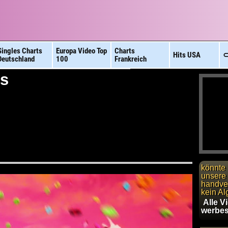
Singles Charts
Europa Video
Top
Charts
Hits
USA
⊂
Deutschland
100
Frankreich
es
könnte 
unsere 
handver
kein Al
Alle V
werbes