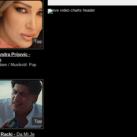
Tipp
ndra Prijovic -
a
bien / Musikstil: Pop
Tipp
Racki -
Da Mi Je