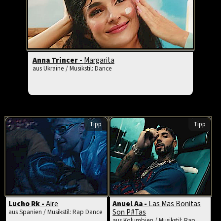
Anna Trincer -
Margarita
aus Ukraine / Musikstil: Dance
Tipp
Tipp
Lucho Rk -
Aire
Anuel Aa -
Las Mas Bonitas
Son P#Tas
aus Spanien / Musikstil: Rap Dance
aus Kolumbien / Musikstil: Rap