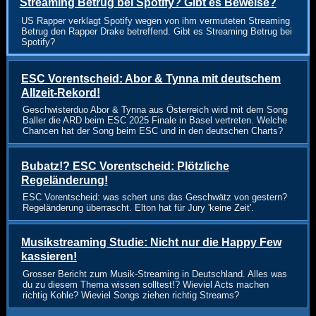
Streaming Betrug bei Spotify? Gibt es Beweise?
US Rapper verklagt Spotify wegen von ihm vermuteten Streaming
Betrug den Rapper Drake betreffend. Gibt es Streaming Betrug bei
Spotify?
ESC Vorentscheid: Abor & Tynna mit deutschem
Allzeit-Rekord!
Geschwisterduo Abor & Tynna aus Österreich wird mit dem Song
Baller die ARD beim ESC 2025 Finale in Basel vertreten. Welche
Chancen hat der Song beim ESC und in den deutschen Charts?
Bubatz!? ESC Vorentscheid: Plötzliche
Regeländerung!
ESC Vorentscheid: was schert uns das Geschwätz von gestern?
Regeländerung überrascht. Elton hat für Jury 'keine Zeit'.
Musikstreaming Studie: Nicht nur die Happy Few
kassieren!
Grosser Bericht zum Musik-Streaming in Deutschland. Alles was
du zu diesem Thema wissen solltest!? Wieviel Acts machen
richtig Kohle? Wieviel Songs ziehen richtig Streams?