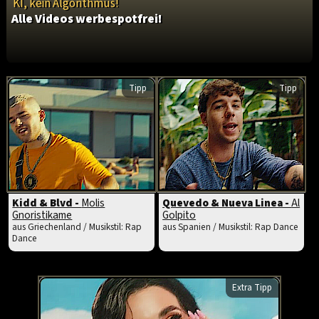
KI, kein Algorithmus!
Alle Videos werbespotfrei!
Tipp
Tipp
Kidd & Blvd -
Molis
Quevedo & Nueva Linea -
Al
Gnoristikame
Golpito
aus Griechenland / Musikstil: Rap
aus Spanien / Musikstil: Rap Dance
Dance
Extra Tipp