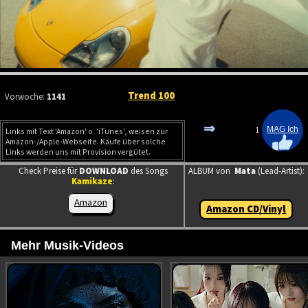
Trend 100
Vorwoche:
1141
⇒
1
Links mit Text 'Amazon' o. 'iTunes', weisen zur
Amazon-/Apple-Webseite. Käufe über solche
Links werden uns mit Provision vergütet.
Check Preise für
DOWNLOAD
des Songs
ALBUM von
Mata
(Lead-Artist):
Kamikaze
:
Amazon
Amazon CD/Vinyl
Mehr Musik-Videos