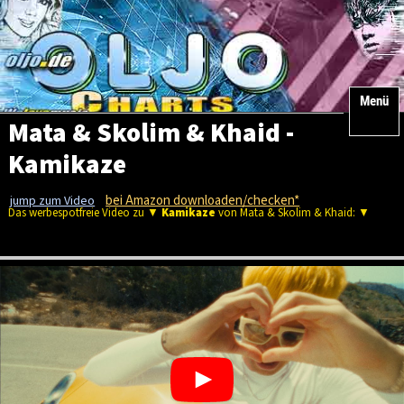
Menü
Mata & Skolim & Khaid -
Kamikaze
bei Amazon downloaden/checken*
jump zum Video
Das werbespotfreie Video zu ▼
Kamikaze
von Mata & Skolim & Khaid: ▼