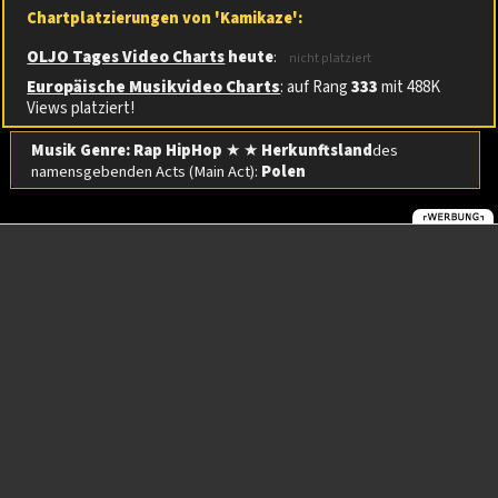
Chartplatzierungen von 'Kamikaze':
OLJO Tages Video Charts
heute
:
nicht platziert
Europäische Musikvideo Charts
: auf Rang
333
mit 488K
Views platziert!
Musik Genre: Rap HipHop
★ ★
Herkunftsland
des
namensgebenden Acts (Main Act):
Polen