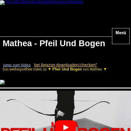
Menü
Mathea - Pfeil Und Bogen
bei Amazon downloaden/checken*
jump zum Video
Das werbespotfreie Video zu ▼
von Mathea: ▼
Pfeil Und Bogen