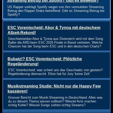
Streaming Betrug bei Spotify? Gibt es Beweise?
US Rapper verklagt Spotify wegen von ihm vermuteten Streaming
Betrug den Rapper Drake betreffend. Gibt es Streaming Betrug bei
Spotify?
ESC Vorentscheid: Abor & Tynna mit deutschem
Allzeit-Rekord!
Geschwisterduo Abor & Tynna aus Österreich wird mit dem Song
Baller die ARD beim ESC 2025 Finale in Basel vertreten. Welche
Chancen hat der Song beim ESC und in den deutschen Charts?
Bubatz!? ESC Vorentscheid: Plötzliche
Regeländerung!
ESC Vorentscheid: was schert uns das Geschwätz von gestern?
Regeländerung überrascht. Elton hat für Jury 'keine Zeit'.
Musikstreaming Studie: Nicht nur die Happy Few
kassieren!
Grosser Bericht zum Musik-Streaming in Deutschland. Alles was
du zu diesem Thema wissen solltest!? Wieviel Acts machen
richtig Kohle? Wieviel Songs ziehen richtig Streams?