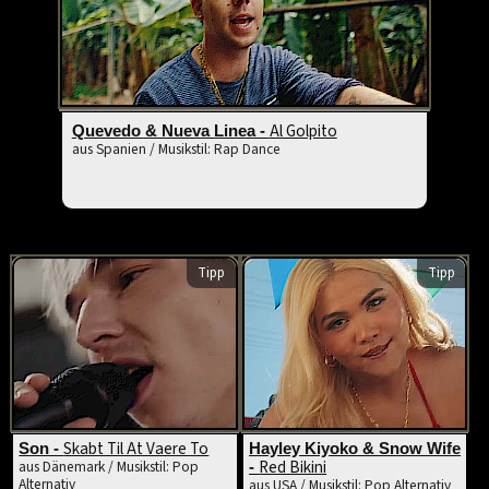
Al Golpito
Quevedo & Nueva Linea -
aus Spanien / Musikstil: Rap Dance
Tipp
Tipp
Skabt Til At Vaere To
Son -
Hayley Kiyoko & Snow Wife
Red Bikini
aus Dänemark / Musikstil: Pop
-
Alternativ
aus USA / Musikstil: Pop Alternativ