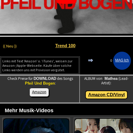
(( Neu ))
Trend 100
⇒
0
Links mit Text 'Amazon' o. 'iTunes', weisen zur
Amazon-/Apple-Webseite. Käufe über solche
Links werden uns mit Provision vergütet.
Check Preise für
des Songs
ALBUM von
(Lead-
DOWNLOAD
Mathea
Artist):
:
Pfeil Und Bogen
Amazon
Amazon CD/Vinyl
Mehr Musik-Videos