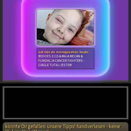
auf oljo.de meistgesehen heute:
BEDOES 2115 & MAJA MECAN &
FUNDACJA CANCER FIGHTERS -
CIAGLE TUTAJ JESTEM
könnte Dir gefallen: unsere Tipps! handverlesen - keine