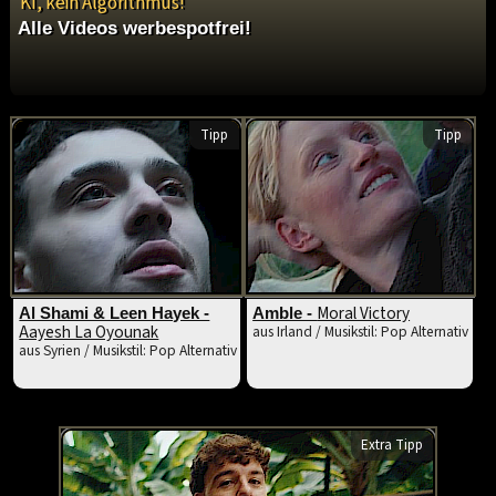
KI, kein Algorithmus!
Alle Videos werbespotfrei!
Tipp
Tipp
Moral Victory
Al Shami & Leen Hayek -
Amble -
Aayesh La Oyounak
aus Irland / Musikstil: Pop Alternativ
aus Syrien / Musikstil: Pop Alternativ
Extra Tipp