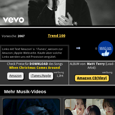
Trend 100
Vorwoche:
2067
⇒
0
Links mit Text 'Amazon' o. 'iTunes', weisen zur
Amazon-/Apple-Webseite. Käufe über solche
Links werden uns mit Provision vergütet.
Check Preise für
DOWNLOAD
des Songs
ALBUM von
Matt Terry
(Lead-
When Christmas Comes Around
:
Artist):
Amazon
iTunes/Apple
1,29 €
Amazon CD/Vinyl
Mehr Musik-Videos