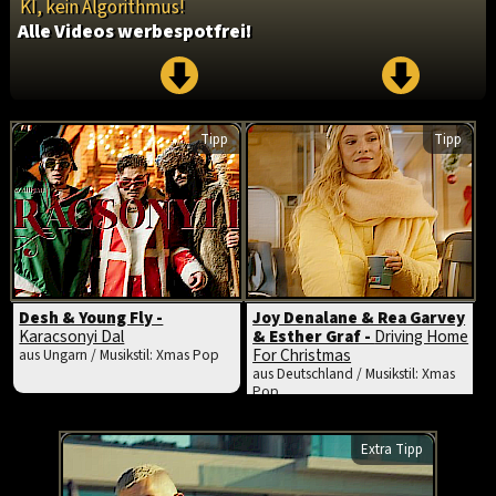
KI, kein Algorithmus!
Alle Videos werbespotfrei!
Tipp
Tipp
Desh & Young Fly -
Joy Denalane & Rea Garvey
Karacsonyi Dal
& Esther Graf -
Driving Home
For Christmas
aus Ungarn / Musikstil: Xmas Pop
aus Deutschland / Musikstil: Xmas
Pop
Extra Tipp