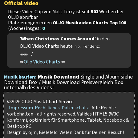
Official video
Dieser Video Clip von Matt Terry ist seit
503
Wochen bei
OLJO abrufbar.
Platzierungen in den
OLJO Musikvideo Charts Top 100
(Woche) insges.:
0
'
When Christmas Comes Around
' in den
OLJO Video Charts heute:
Tendenz:
n.p.
/
-neu-
⇒
Oljo Video Charts
⇐
Musik Download
Single und Album siehe
Musik kaufen:
Download Box / Musik Download Preisvergleich Box
unterhalb des Videos!
©2026 OLJO Musik Chart Service
Impressum
Rechtliches
Datenschutz
Alle Rechte
vorbehalten - all rights reserved. Valides HTML5 (W3C
konform), optimiert für Smartphone, Tablet, Notebook &
Desktop PC.
Design by ojm, Bielefeld. Vielen Dank für Deinen Besuch!