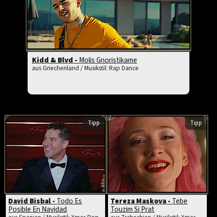
Kidd & Blvd -
Molis Gnoristikame
aus Griechenland / Musikstil: Rap Dance
Tipp
Tipp
David Bisbal -
Todo Es
Tereza Maskova -
Tebe
Posible En Navidad
Touzim Si Prat