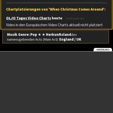
Chartplatzierungen von 'When Christmas Comes Around':
OLJO Tages Video Charts
heute
:
nicht platziert
Video in den Europäischen Video Charts aktuell nicht platziert
Musik Genre: Pop
★ ★
Herkunftsland
des
namensgebenden Acts (Main Act):
England / UK