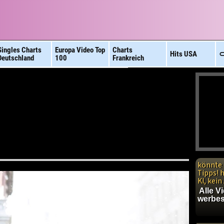
Singles Charts
Europa Video
Top
Charts
Hits
USA
⊂
Deutschland
100
Frankreich
könnte 
Tipps! 
KI, kei
Alle V
werbes