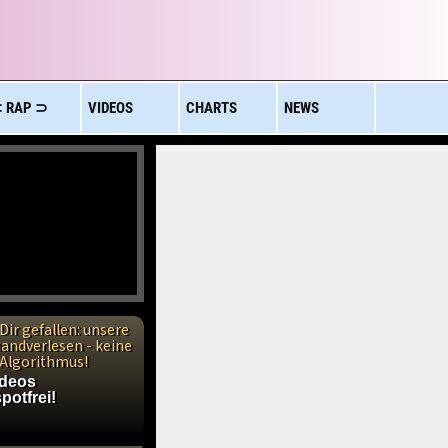
 RAP ⊃
VIDEOS
CHARTS
NEWS
Dir gefallen: unsere
handverlesen - keine
n Algorithmus!
ideos
potfrei!