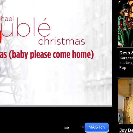
Desh &
Karacso
aus Unga
Pop
⇒
110
Joy D