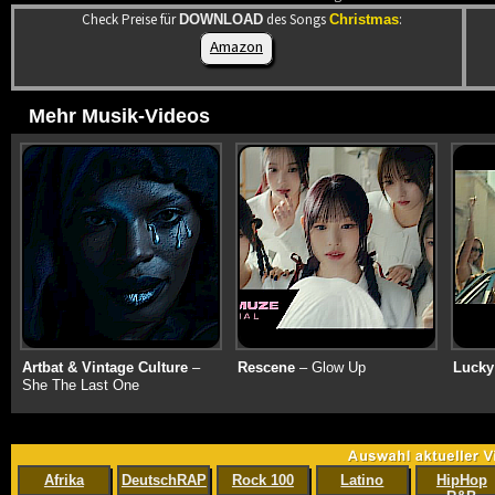
Check Preise für
des Songs
:
DOWNLOAD
Christmas
Amazon
Mehr Musik-Videos
Artbat & Vintage Culture
–
Rescene
– Glow Up
Lucky
She The Last One
Afrika
DeutschRAP
Rock 100
Latino
HipHop