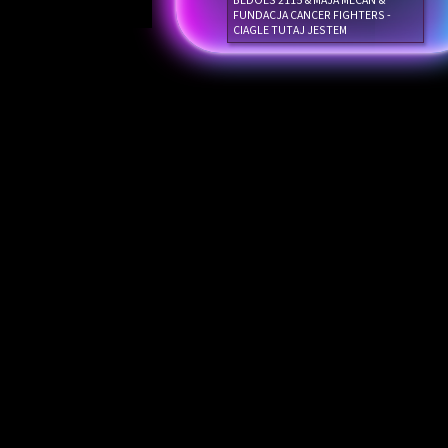
BEDOES 2115 & MAJA MECAN &
FUNDACJA CANCER FIGHTERS -
CIAGLE TUTAJ JESTEM