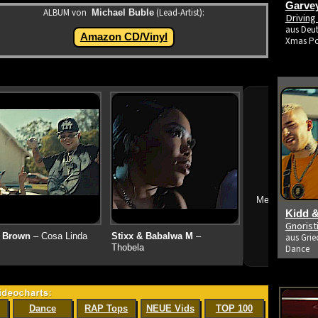
Garvey
ALBUM von
(Lead-Artist):
Michael Buble
Driving
aus Deut
Amazon CD/Vinyl
Xmas P
➔
Mehr neue Vid
Kidd &
Gnoris
 Brown
– Cosa Linda
Stixx & Babalwa M
–
aus Grie
Thobela
Dance
Dance
RAP Tops
NEUE Vids
TOP 100