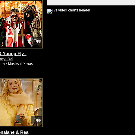
Tipp
 Young Fly -
nyi Dal
rn / Musikstil: Xmas
Tipp
enalane & Rea