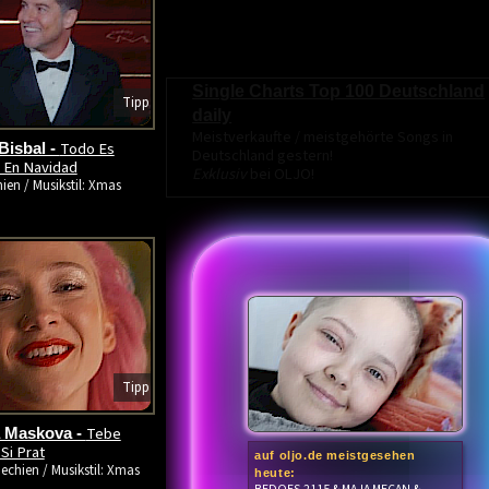
Single Charts Top 100 Deutschland
Tipp
daily
Meistverkaufte / meistgehörte Songs in
Todo Es
Bisbal -
Deutschland gestern!
 En Navidad
Exklusiv
bei OLJO!
ien / Musikstil: Xmas
Tipp
Tebe
a Maskova -
Si Prat
auf oljo.de meistgesehen
echien / Musikstil: Xmas
heute: