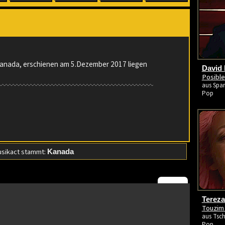
:
anada, erschienen am 5.Dezember 2017 liegen
David 
Posible
aus Span
Pop
sikact stammt:
Kanada
Terez
Touzim 
aus Tsch
Pop