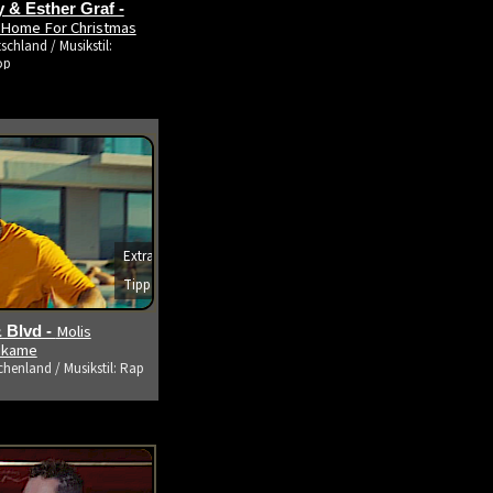
 & Esther Graf -
 Home For Christmas
schland / Musikstil:
op
Extra
Tipp
s ansehen
Molis
 Blvd -
tikame
chenland / Musikstil: Rap