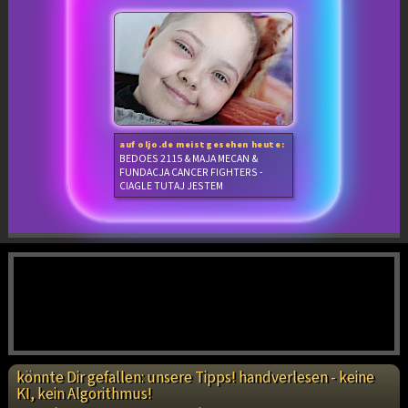
auf oljo.de meistgesehen heute:
BEDOES 2115 & MAJA MECAN &
FUNDACJA CANCER FIGHTERS -
CIAGLE TUTAJ JESTEM
könnte Dir gefallen: unsere Tipps! handverlesen - keine
KI, kein Algorithmus!