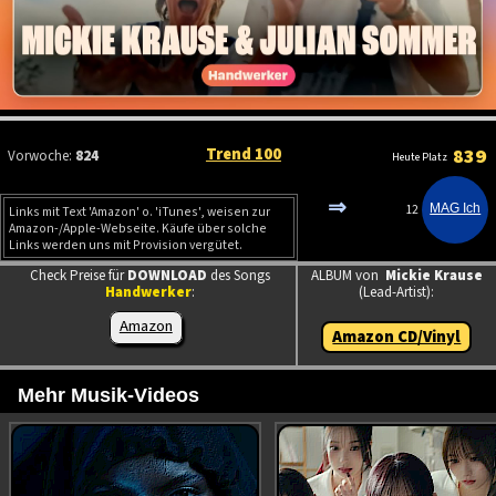
Trend 100
839
Vorwoche:
824
Heute Platz
⇒
12
Links mit Text 'Amazon' o. 'iTunes', weisen zur
Amazon-/Apple-Webseite. Käufe über solche
Links werden uns mit Provision vergütet.
Check Preise für
DOWNLOAD
des Songs
ALBUM von
Mickie Krause
Handwerker
:
(Lead-Artist):
Amazon
Amazon CD/Vinyl
Mehr Musik-Videos