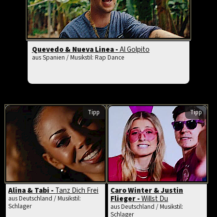
Quevedo & Nueva Linea -
Al Golpito
aus Spanien / Musikstil: Rap Dance
Tipp
Tipp
Alina & Tabi -
Tanz Dich Frei
Caro Winter & Justin
Flieger -
Willst Du
aus Deutschland / Musikstil:
Schlager
aus Deutschland / Musikstil:
Schlager