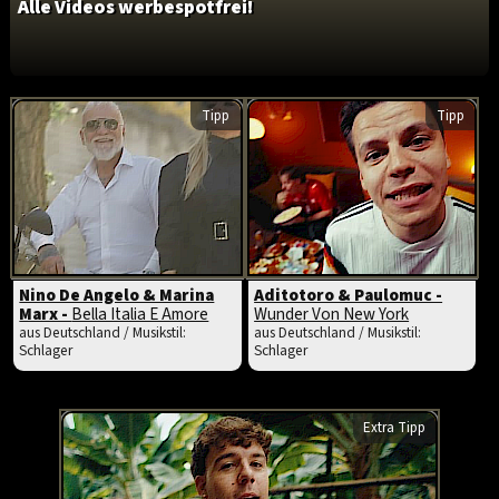
Alle Videos werbespotfrei!
Tipp
Tipp
Nino De Angelo & Marina
Aditotoro & Paulomuc -
Marx -
Bella Italia E Amore
Wunder Von New York
aus Deutschland / Musikstil:
aus Deutschland / Musikstil:
Schlager
Schlager
Extra Tipp