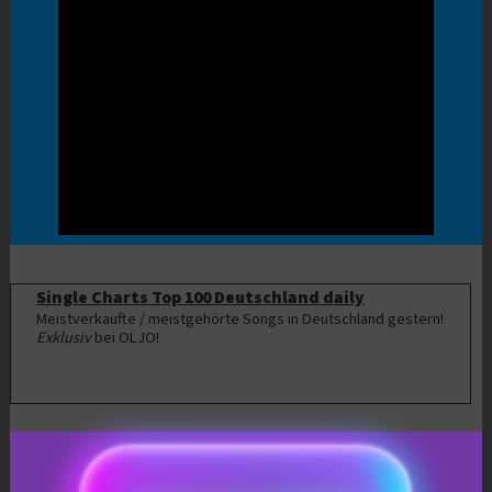
Single Charts Top 100 Deutschland daily
Meistverkaufte / meistgehörte Songs in Deutschland gestern!
Exklusiv
bei OLJO!