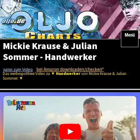
Menü
Mickie Krause & Julian
Sommer - Handwerker
bei Amazon downloaden/checken*
jump zum Video
Das werbespotfreie Video zu ▼
Handwerker
von Mickie Krause & Julian
Sommer: ▼