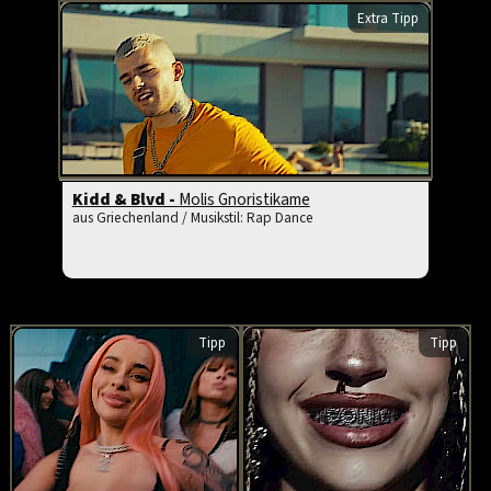
Extra Tipp
Kidd & Blvd -
Molis Gnoristikame
aus Griechenland / Musikstil: Rap Dance
Tipp
Tipp