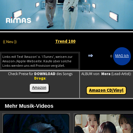
Trend 100
(( Neu ))
⇒
0
Links mit Text 'Amazon' o. 'iTunes', weisen zur
Amazon-/Apple-Webseite. Käufe über solche
Links werden uns mit Provision vergütet.
Check Preise für
DOWNLOAD
des Songs
ALBUM von
Mora
(Lead-Artist):
Droga
:
Amazon
Amazon CD/Vinyl
Mehr Musik-Videos