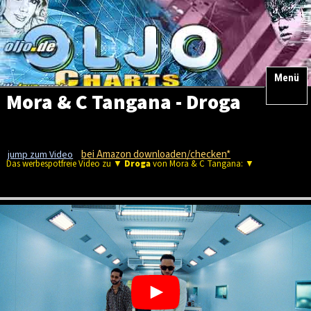
Menü
Mora & C Tangana - Droga
bei Amazon downloaden/checken*
jump zum Video
Das werbespotfreie Video zu ▼
Droga
von Mora & C Tangana: ▼