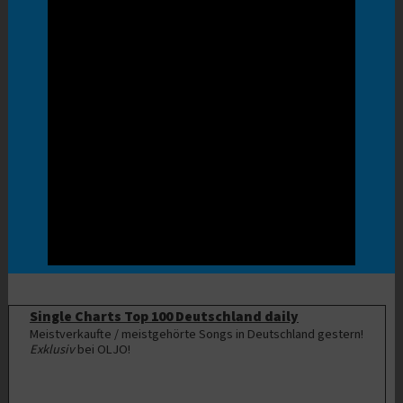
Single Charts Top 100 Deutschland daily
Meistverkaufte / meistgehörte Songs in Deutschland gestern!
Exklusiv
bei OLJO!