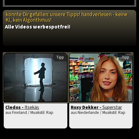
könnte Dir gefallen: unsere Tipps! handverlesen - keine
KI, kein Algorithmus!
Alle Videos werbespotfrei!
Tipp
Tipp
Cledos -
Itsekäs
Roxy Dekker -
Superstar
aus Finnland / Musikstil: Rap
aus Niederlande / Musikstil: Rap