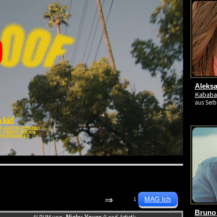
Aleksa
Kababa
aus Serb
⇒
1
Bruno 