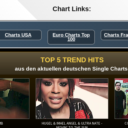
Chart Links:
Charts USA
Euro Charts Top
Charts Fr
100
TOP 5 TREND HITS
aus den aktuellen deutschen Single Charts
MB
HUGEL & IMAEL ANGEL & ULTRA NATE -
C
MOVIN' TO THE SUN