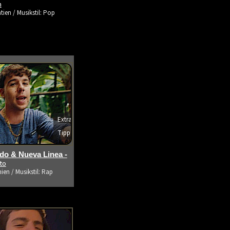
m
tien / Musikstil: Pop
Extra
Tipp
s ansehen
o & Nueva Linea -
ito
ien / Musikstil: Rap