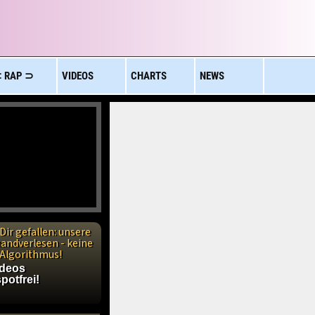
 RAP ⊃
VIDEOS
CHARTS
NEWS
Dir gefallen: unsere
handverlesen - keine
n Algorithmus!
ideos
potfrei!