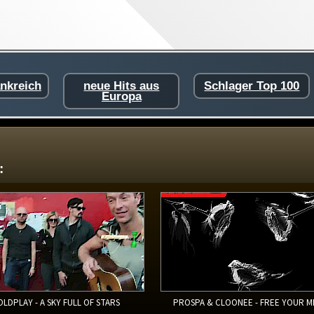
ankreich
neue Hits aus
Schlager Top 100
Europa
:
OLDPLAY - A SKY FULL OF STARS
PROSPA & CLOONEE - FREE YOUR M