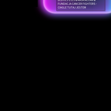
BEDOES 2115 & MAJA MECAN &
FUNDACJA CANCER FIGHTERS -
CIAGLE TUTAJ JESTEM