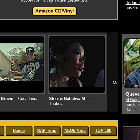
ALBUM von
(Lead-Artist):
Nicky Youre
Jedno
aus Kroa
Amazon CD/Vinyl
➔
Mehr neue Vid
Queved
Al Golp
 Brown
– Cosa Linda
Stixx & Babalwa M
–
Thobela
aus Span
Dance
Dance
RAP Tops
NEUE Vids
TOP 100