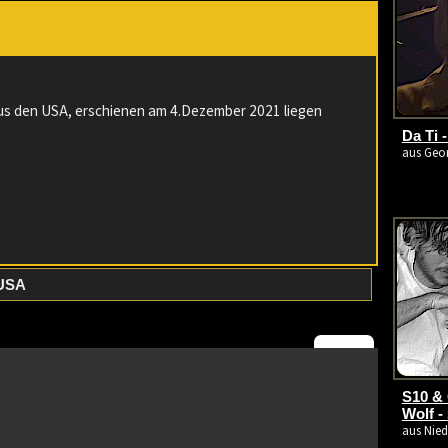
:
s den USA, erschienen am 4.Dezember 2021 liegen
Da Ti 
aus Geor
USA
S10 &
Wolf -
aus Nied