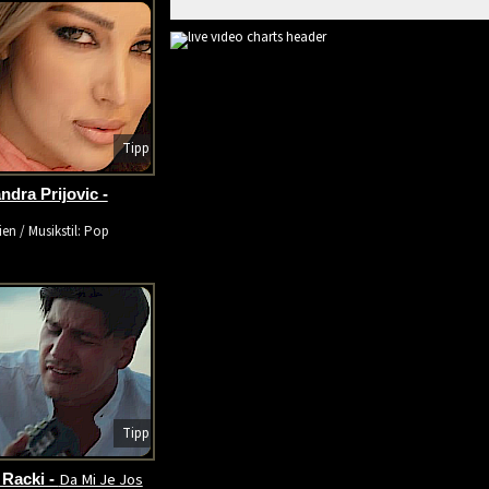
Tipp
ndra Prijovic -
ien / Musikstil: Pop
Tipp
Da Mi Je Jos
Racki -