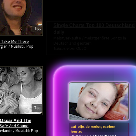
Single Charts Top 100 Deutschland
Tipp
daily
Meistverkaufte / meistgehörte Songs in
Take Me There
-
Deutschland gestern!
gien / Musikstil: Pop
Exklusiv
bei OLJO!
Tipp
 Oscar And The
Safe And Sound
auf oljo.de meistgesehen
erlande / Musikstil: Pop
heute: