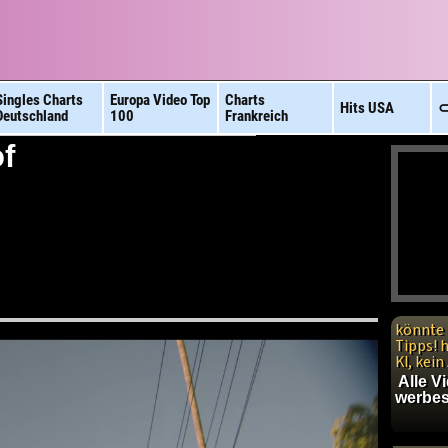
Singles Charts
Europa Video
Top
Charts
Hits
USA
⊂
Deutschland
100
Frankreich
f
könnte 
Tipps! 
KI, kei
Alle V
werbes