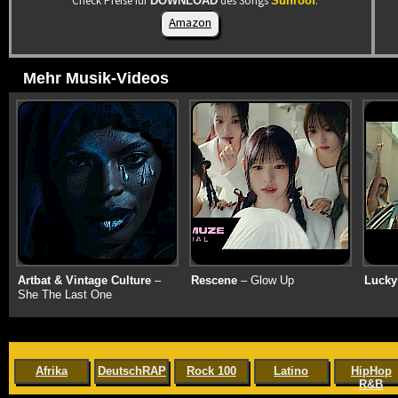
Check Preise für
des Songs
:
DOWNLOAD
Sunroof
Amazon
Mehr Musik-Videos
Artbat & Vintage Culture
–
Rescene
– Glow Up
Lucky
She The Last One
Afrika
DeutschRAP
Rock 100
Latino
HipHop
R&B