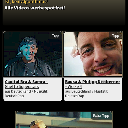
KI, kein Algorithmus!
Alle Videos werbespotfrei!
Tipp
Tipp
Capital Bra & Samra -
Bausa & Philipp Dittberner
Ghetto Superstars
-
Wolke 4
aus Deutschland / Musikstil:
aus Deutschland / Musikstil:
DeutschRap
DeutschRap
Extra Tipp