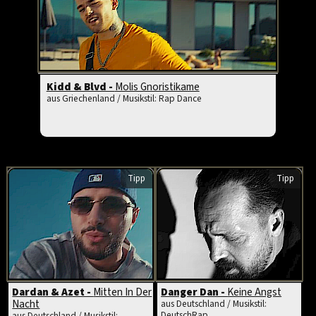
Kidd & Blvd -
Molis Gnoristikame
aus Griechenland / Musikstil: Rap Dance
Tipp
Tipp
Dardan & Azet -
Mitten In Der
Danger Dan -
Keine Angst
Nacht
aus Deutschland / Musikstil:
DeutschRap
aus Deutschland / Musikstil: