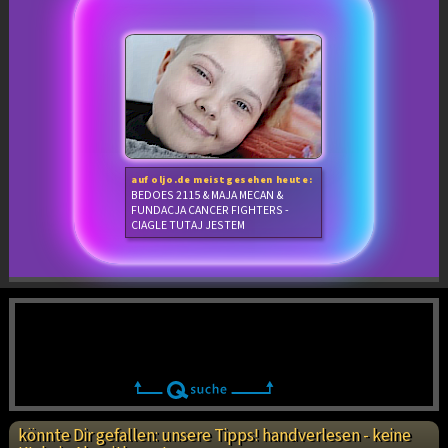
auf oljo.de meistgesehen heute:
BEDOES 2115 & MAJA MECAN &
FUNDACJA CANCER FIGHTERS -
CIAGLE TUTAJ JESTEM
könnte Dir gefallen: unsere Tipps! handverlesen - keine