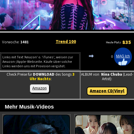
Trend 100
835
Vorwoche:
1481
Heute Platz
⇒
0
Links mit Text 'Amazon' o. 'iTunes', weisen zur
Amazon-/Apple-Webseite. Käufe über solche
Links werden uns mit Provision vergütet.
Check Preise für
DOWNLOAD
des Songs
3
ALBUM von
Nina Chuba
(Lead-
Uhr Nachts
:
Artist):
Amazon
Amazon CD/Vinyl
Mehr Musik-Videos