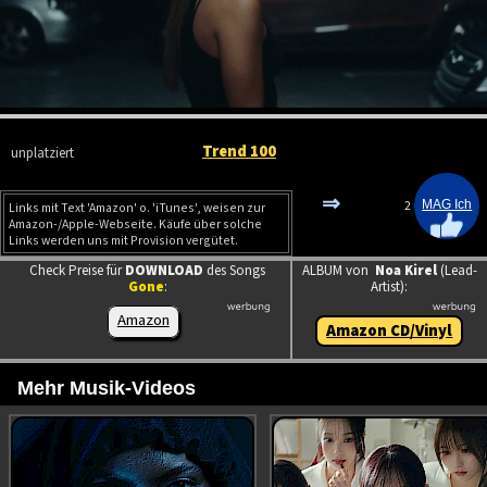
Trend 100
unplatziert
⇒
2
Links mit Text 'Amazon' o. 'iTunes', weisen zur
Amazon-/Apple-Webseite. Käufe über solche
Links werden uns mit Provision vergütet.
Check Preise für
DOWNLOAD
des Songs
ALBUM von
Noa Kirel
(Lead-
Gone
:
Artist):
Amazon
Amazon CD/Vinyl
Mehr Musik-Videos