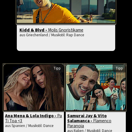
Kidd & Blvd -
Molis Gnoristikame
aus Griechenland / Musikstil: Rap Dance
Tipp
Tipp
Ana Mena & Lola Indigo -
Pa
Samurai Jay & Vito
Ti Toa <3
Salamanca -
Flamenco
Paranoia
aus Spanien / Musikstil: Dance
aus Italien / Musikstil: Dance