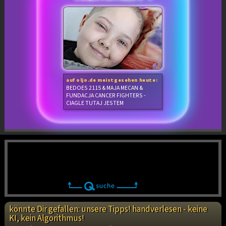
auf oljo.de meistgesehen heute:
BEDOES 2115 & MAJA MECAN &
FUNDACJA CANCER FIGHTERS -
CIAGLE TUTAJ JESTEM
könnte Dir gefallen: unsere Tipps! handverlesen - keine
KI, kein Algorithmus!