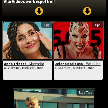
Alle Videos werbespotfrei!
Tipp
Tipp
Anna Trincer -
Margarita
Jelena Karleusa -
Mata Hari
aus Ukraine / Musikstil: Dance
aus Serbien / Musikstil: Dance
Extra Tipp