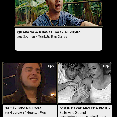
Quevedo & Nueva Linea -
Al Golpito
aus Spanien / Musikstil: Rap Dance
Tipp
Tipp
Da Ti -
Take Me There
S10 & Oscar And The Wolf -
Safe And Sound
aus Georgien / Musikstil: Pop
aus Niederlande / Musikstil: Pop