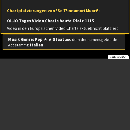
Chartplatzierungen von 'Se T'innamori Muori':
OLJO Tages Video Charts
heute
:
Platz 1115
Video in den Europäischen Video Charts aktuell nicht platziert
Musik Genre: Pop
★ ★
Staat
aus dem der namensgebende
Act stammt:
Italien