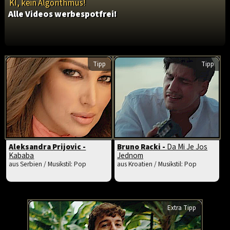
KI, kein Algorithmus!
Alle Videos werbespotfrei!
Tipp
Tipp
Aleksandra Prijovic -
Bruno Racki -
Da Mi Je Jos
Kababa
Jednom
aus Serbien / Musikstil: Pop
aus Kroatien / Musikstil: Pop
Extra Tipp