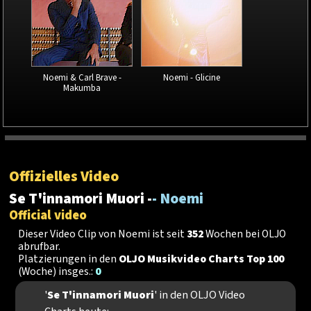
Noemi & Carl Brave -
Noemi - Glicine
Makumba
Offizielles Video
Se T'innamori Muori -
- Noemi
Official video
Dieser Video Clip von Noemi ist seit
352
Wochen bei OLJO
abrufbar.
Platzierungen in den
OLJO Musikvideo Charts Top 100
(Woche) insges.:
0
'
Se T'innamori Muori
' in den OLJO Video