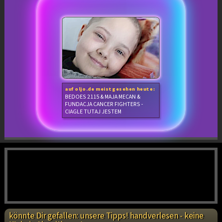
auf oljo.de meistgesehen heute:
BEDOES 2115 & MAJA MECAN &
FUNDACJA CANCER FIGHTERS -
CIAGLE TUTAJ JESTEM
könnte Dir gefallen: unsere Tipps! handverlesen - keine