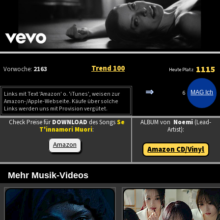
Trend 100
1115
Vorwoche:
2163
Heute Platz
⇒
6
Links mit Text 'Amazon' o. 'iTunes', weisen zur
Amazon-/Apple-Webseite. Käufe über solche
Links werden uns mit Provision vergütet.
Check Preise für
DOWNLOAD
des Songs
Se
ALBUM von
Noemi
(Lead-
T'innamori Muori
:
Artist):
Amazon
Amazon CD/Vinyl
Mehr Musik-Videos