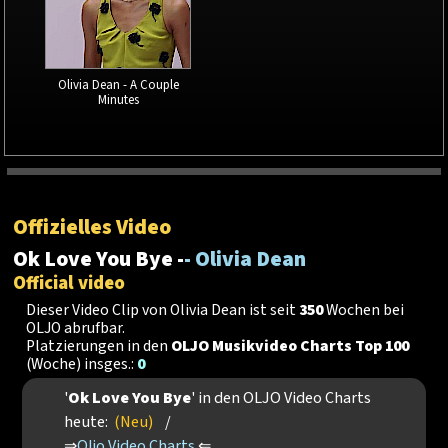
Olivia Dean - A Couple
Minutes
Offizielles Video
Ok Love You Bye -
- Olivia Dean
Official video
Dieser Video Clip von Olivia Dean ist seit
350
Wochen bei
OLJO abrufbar.
Platzierungen in den
OLJO Musikvideo Charts Top 100
(Woche) insges.:
0
'
Ok Love You Bye
' in den OLJO Video Charts
heute:
(Neu)
/
⇒
Oljo Video Charts
⇐