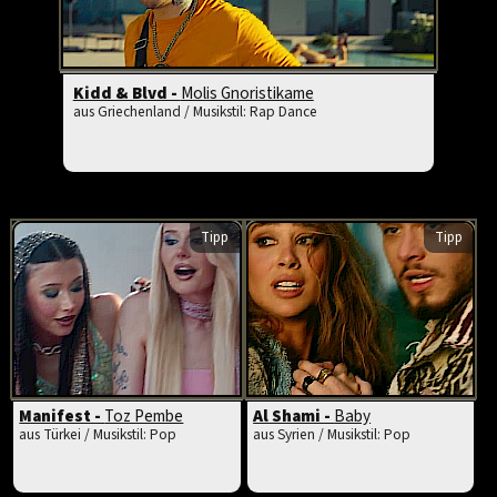
Kidd & Blvd -
Molis Gnoristikame
aus Griechenland / Musikstil: Rap Dance
Tipp
Tipp
Manifest -
Toz Pembe
Al Shami -
Baby
aus Türkei / Musikstil: Pop
aus Syrien / Musikstil: Pop