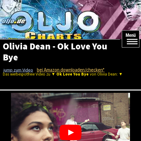
Menü
Olivia Dean - Ok Love You
Bye
bei Amazon downloaden/checken*
jump zum Video
Das werbespotfreie Video zu ▼
Ok Love You Bye
von Olivia Dean: ▼