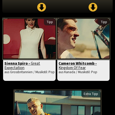
Tipp
Tipp
Sienna Spiro -
Great
Cameron Whitcomb -
Expectation
Kingdom Of Fear
aus Grossbritannien / Musikstil: Pop
aus Kanada / Musikstil: Pop
Extra Tipp