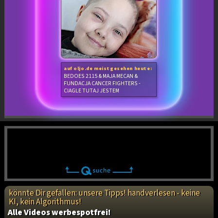
auf oljo.de meistgesehen heute:
BEDOES 2115 & MAJA MECAN &
FUNDACJA CANCER FIGHTERS -
CIAGLE TUTAJ JESTEM
könnte Dir gefallen: unsere Tipps! handverlesen - keine
KI, kein Algorithmus!
Alle Videos werbespotfrei!