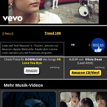
Trend 100
(( Neu ))
⇒
0
Links mit Text 'Amazon' o. 'iTunes', weisen zur
Amazon-/Apple-Webseite. Käufe über solche
Links werden uns mit Provision vergütet.
Check Preise für
DOWNLOAD
des Songs
Ok
ALBUM von
Olivia Dean
Love You Bye
:
(Lead-Artist):
Amazon
Amazon CD/Vinyl
Mehr Musik-Videos