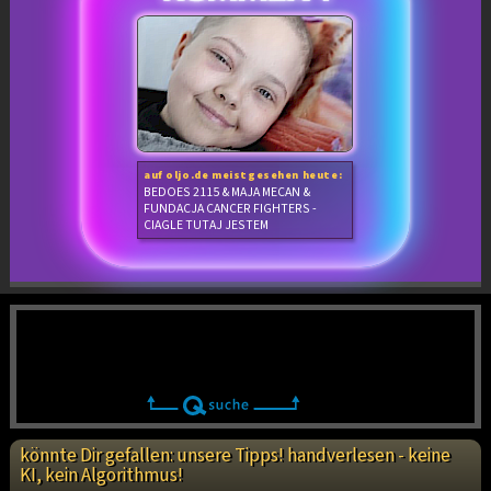
auf oljo.de meistgesehen heute:
BEDOES 2115 & MAJA MECAN &
FUNDACJA CANCER FIGHTERS -
CIAGLE TUTAJ JESTEM
könnte Dir gefallen: unsere Tipps! handverlesen - keine
KI, kein Algorithmus!