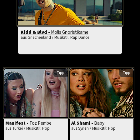
Kidd & Blvd -
Molis Gnoristikame
aus Griechenland / Musikstil: Rap Dance
Tipp
Tipp
Manifest -
Toz Pembe
Al Shami -
Baby
aus Türkei / Musikstil: Pop
aus Syrien / Musikstil: Pop