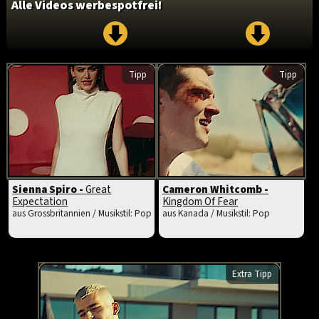
Alle Videos werbespotfrei!
Tipp
Tipp
Sienna Spiro -
Great
Cameron Whitcomb -
Expectation
Kingdom Of Fear
aus Grossbritannien / Musikstil: Pop
aus Kanada / Musikstil: Pop
Extra Tipp