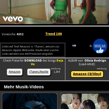
Trend 100
Vorwoche:
4352
⇒
76
Links mit Text 'Amazon' o. 'iTunes', weisen zur
Amazon-/Apple-Webseite. Käufe über solche
Links werden uns mit Provision vergütet.
Check Preise für
DOWNLOAD
des Songs
Deja
ALBUM von
Olivia Rodrigo
Vu
:
(Lead-Artist):
Amazon
iTunes/Apple
1,29 €
Amazon CD/Vinyl
Mehr Musik-Videos