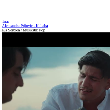
Tipp
Aleksandra Prijovic -
Kababa
aus Serbien / Musikstil: Pop