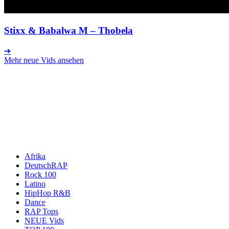
Stixx & Babalwa M
– Thobela
➔
Mehr neue Vids ansehen
Afrika
DeutschRAP
Rock 100
Latino
HipHop R&B
Dance
RAP Tops
NEUE Vids