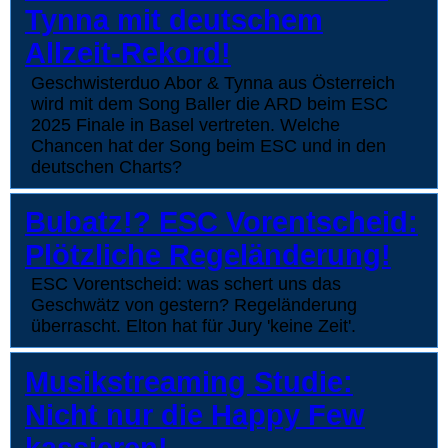
Tynna mit deutschem
Allzeit-Rekord!
Geschwisterduo Abor & Tynna aus Österreich
wird mit dem Song Baller die ARD beim ESC
2025 Finale in Basel vertreten. Welche
Chancen hat der Song beim ESC und in den
deutschen Charts?
Bubatz!? ESC Vorentscheid:
Plötzliche Regeländerung!
ESC Vorentscheid: was schert uns das
Geschwätz von gestern? Regeländerung
überrascht. Elton hat für Jury 'keine Zeit'.
Musikstreaming Studie:
Nicht nur die Happy Few
kassieren!