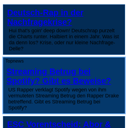
Deutsch-Rap in der
Nachfragekrise?
Hui that's goin' deep down! Deutschrap purzelt
die Charts runter. Halbiert in einem Jahr. Was ist
da denn los? Krise, oder nur kleine Nachfrage-
Delle?
Topnews
Streaming Betrug bei
Spotify? Gibt es Beweise?
US Rapper verklagt Spotify wegen von ihm
vermuteten Streaming Betrug den Rapper Drake
betreffend. Gibt es Streaming Betrug bei
Spotify?
ESC Vorentscheid: Abor &