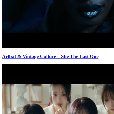
Artbat & Vintage Culture
– She The Last One