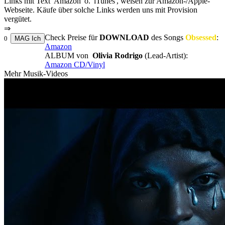
Links mit Text 'Amazon' o. 'iTunes', weisen zur Amazon-/Apple-
Webseite. Käufe über solche Links werden uns mit Provision
vergütet.
⇒
Check Preise für
DOWNLOAD
des Songs
Obsessed
:
0
Amazon
ALBUM von
Olivia Rodrigo
(Lead-Artist):
Amazon CD/Vinyl
Mehr Musik-Videos