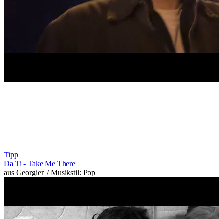
Tipp
Da Ti -
Take Me There
aus Georgien / Musikstil: Pop