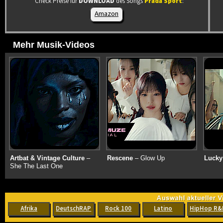
Check Preise für
DOWNLOAD
des Songs
Prada Sport
:
Amazon
Mehr Musik-Videos
Artbat & Vintage Culture
–
Rescene
– Glow Up
Lucky
She The Last One
Afrika
DeutschRAP
Rock 100
Latino
HipHop R&