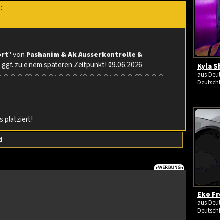
t:
ort
" von
Pashanim & Ak Ausserkontrolle &
 ggf. zu einem späteren Zeitpunkt! 09.06.2026
Kyla S
aus Deut
Deutsch
 platziert!
d
Eko Fr
aus Deut
Deutsch