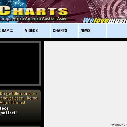
 RAP ⊃
VIDEOS
CHARTS
NEWS
Dir gefallen: unsere
handverlesen - keine
n Algorithmus!
ideos
potfrei!