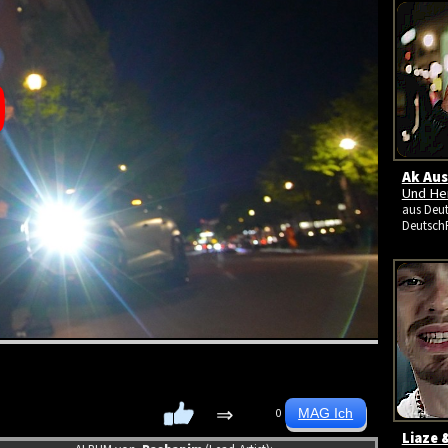
Ak Aus
Und He
aus Deut
Deutsch
⇒
0
Liaze 