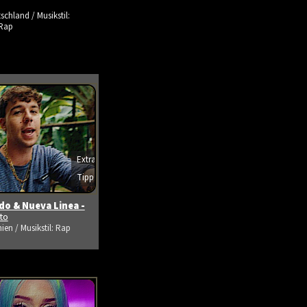
schland / Musikstil:
Rap
Extra
Tipp
s ansehen
o & Nueva Linea -
ito
ien / Musikstil: Rap