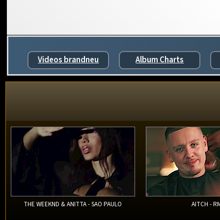
Videos brandneu
Album Charts
THE WEEKND & ANITTA - SAO PAULO
AITCH - R