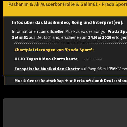
Pashanim & Ak Ausserkontrolle & Selim61 - Prada Spor
Infos über das Musikvideo, Song und Interpret(en):
Informationen zum offiziellen Musikvideo des Songs "
Prada Sp
Selim61
aus Deutschland, erschienen am
14.Mai 2026
erfolgen
Chartplatzierungen von 'Prada Sport':
OLJO Tages Video Charts
heute
:
nicht platziert
Europäische Musikvideo Charts
: auf Rang
95
mit 356K Views
Musik Genre: DeutschRap
★ ★
Herkunftsland:
Deutschlan