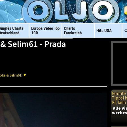
Singles Charts
Europa Video
Top
Charts
Hits
USA
⊂
Deutschland
100
Frankreich
& Selim61 - Prada
olle & Selim61: ▼
könnte 
Tipps! 
KI, kei
Alle V
werbes