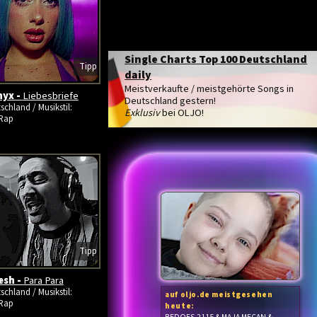
Single Charts Top 100 Deutschland
Tipp
daily
Meistverkaufte / meistgehörte Songs in
hyx -
Liebesbriefe
Deutschland gestern!
schland / Musikstil:
Exklusiv
bei OLJO!
Rap
Tipp
esh -
Para Para
schland / Musikstil:
auf oljo.de meistgesehen
Rap
heute: