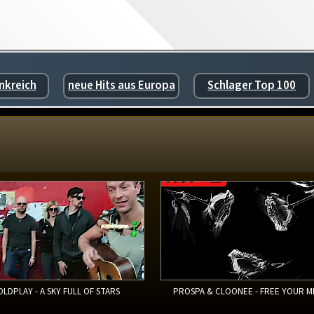
nkreich
neue Hits aus Europa
Schlager Top 100
OLDPLAY - A SKY FULL OF STARS
PROSPA & CLOONEE - FREE YOUR M