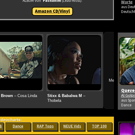
ALBUM von
Pashanim
(Lead-Artist):
Worte
aus Deut
Amazon CD/Vinyl
Deutsch
➔
Mehr neue Vid
Queved
Al Golp
 Brown
– Cosa Linda
Stixx & Babalwa M
–
aus Span
Thobela
Dance
B
Dance
RAP Tops
NEUE Vids
TOP 100