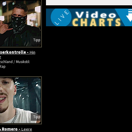
Tipp
serkontrolle -
Hin
r
schland / Musikstil:
Rap
Tipp
& Romero -
Leere