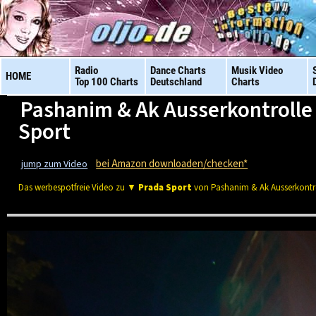
Radio
Dance Charts
Musik Video
HOME
Top 100 Charts
Deutschland
Charts
Pashanim & Ak Ausserkontrolle 
Sport
bei Amazon downloaden/checken*
jump zum Video
Das werbespotfreie Video zu ▼
Prada Sport
von Pashanim & Ak Ausserkontr