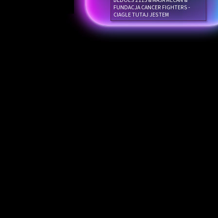
BEDOES 2115 & MAJA MECAN &
FUNDACJA CANCER FIGHTERS -
CIAGLE TUTAJ JESTEM