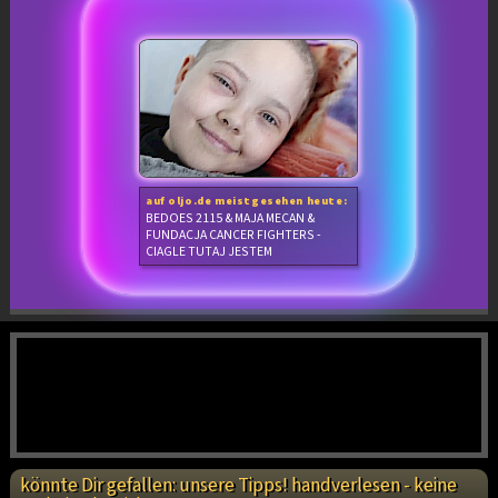
auf oljo.de meistgesehen heute:
BEDOES 2115 & MAJA MECAN &
FUNDACJA CANCER FIGHTERS -
CIAGLE TUTAJ JESTEM
könnte Dir gefallen: unsere Tipps! handverlesen - keine