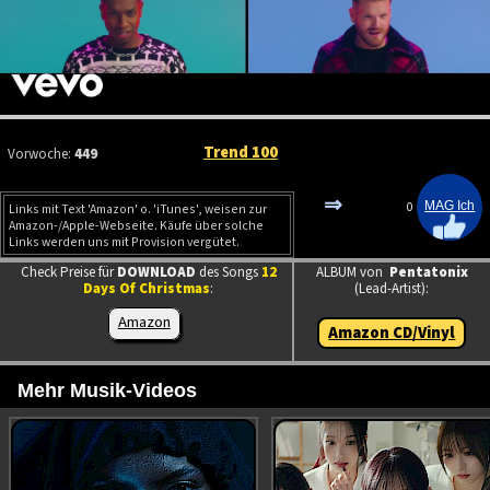
Trend 100
Vorwoche:
449
⇒
0
Links mit Text 'Amazon' o. 'iTunes', weisen zur
Amazon-/Apple-Webseite. Käufe über solche
Links werden uns mit Provision vergütet.
Check Preise für
DOWNLOAD
des Songs
12
ALBUM von
Pentatonix
Days Of Christmas
:
(Lead-Artist):
Amazon
Amazon CD/Vinyl
Mehr Musik-Videos