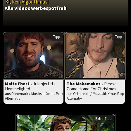
KI, kein Algorithmus!
Alle Videos werbespotfrei!
Tipp
Tipp
Malte Ebert -
Julehjertets
The Makemakes -
Please
Hemmelighed
Come Home For Christmas
aus Dänemark / Musikstil: Xmas Pop
aus Österreich / Musikstil: Xmas Pop
Alternativ
Alternativ
Extra Tipp