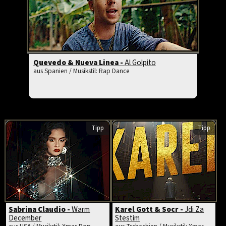
Quevedo & Nueva Linea -
Al Golpito
aus Spanien / Musikstil: Rap Dance
Tipp
Tipp
Sabrina Claudio -
Warm
Karel Gott & Socr -
Jdi Za
December
Stestim