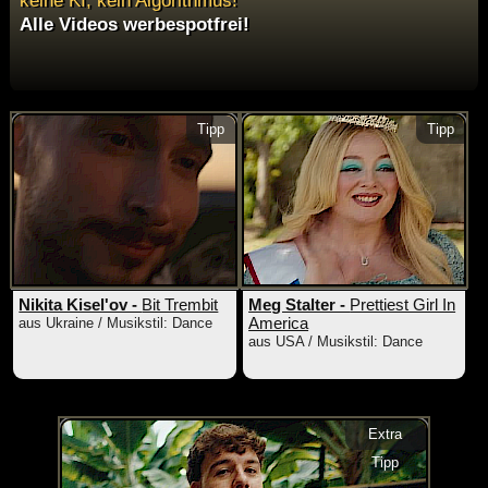
Alle Videos werbespotfrei!
Tipp
Tipp
Nikita Kisel'ov -
Bit Trembit
Meg Stalter -
Prettiest Girl In
America
aus Ukraine / Musikstil: Dance
aus USA / Musikstil: Dance
Extra
Tipp