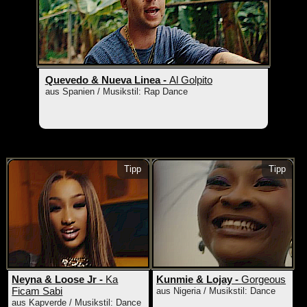
Quevedo & Nueva Linea -
Al Golpito
aus Spanien / Musikstil: Rap Dance
Tipp
Tipp
Neyna & Loose Jr -
Ka
Kunmie & Lojay -
Gorgeous
Ficam Sabi
aus Nigeria / Musikstil: Dance
aus Kapverde / Musikstil: Dance