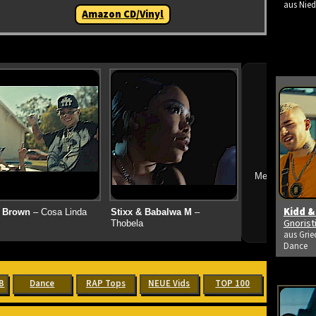
aus Nied
Amazon CD/Vinyl
➔
Mehr neue Vid
Kidd &
 Brown
– Cosa Linda
Stixx & Babalwa M
–
Gnoris
Thobela
aus Grie
Dance
B
Dance
RAP Tops
NEUE Vids
TOP 100