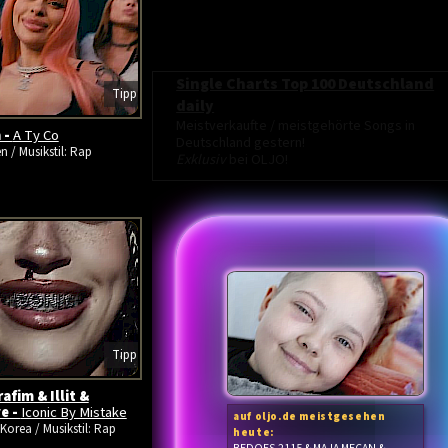
Single Charts Top 100 Deutschland
Tipp
daily
Meistverkaufte / meistgehörte Songs in
 -
A Ty Co
Deutschland gestern!
n / Musikstil: Rap
Exklusiv
bei OLJO!
Tipp
afim & Illit &
e -
Iconic By Mistake
auf oljo.de meistgesehen
Korea / Musikstil: Rap
heute: