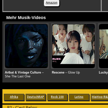
Amazon
Mehr Musik-Videos
Artbat & Vintage Culture
–
Rescene
– Glow Up
Lucky
She The Last One
Afrika
DeutschRAP
Rock 100
Latino
HipHop R&
R2 - C'est Relou: