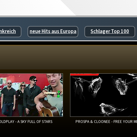
nkreich
neue Hits aus Europa
Schlager Top 100
OLDPLAY - A SKY FULL OF STARS
PROSPA & CLOONEE - FREE YOUR M