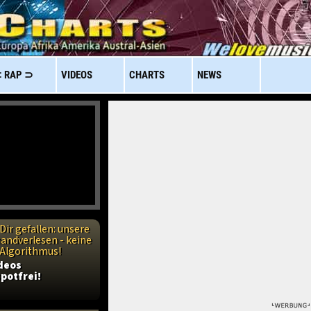
 RAP ⊃
VIDEOS
CHARTS
NEWS
Dir gefallen: unsere
handverlesen - keine
n Algorithmus!
ideos
potfrei!