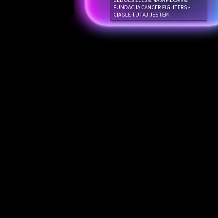
BEDOES 2115 & MAJA MECAN &
FUNDACJA CANCER FIGHTERS -
CIAGLE TUTAJ JESTEM