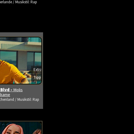
erlande / Musikstil: Rap
Extra
s ansehen
Tipp
 Blvd -
Molis
tikame
chenland / Musikstil: Rap