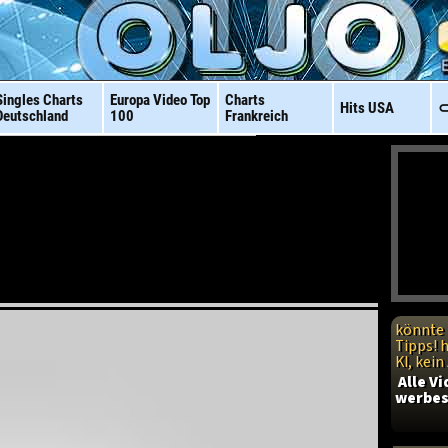
Singles Charts
Europa Video
Top
Charts
Hits
USA
⊂
Deutschland
100
Frankreich
könnte 
Tipps! 
KI, kei
Alle V
werbes