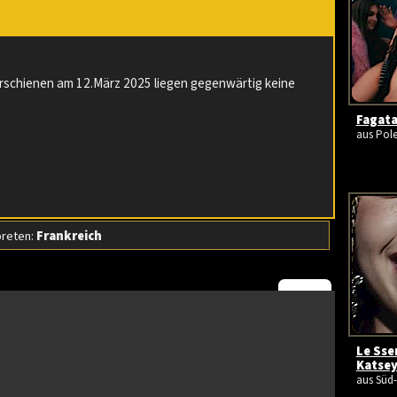
erschienen am 12.März 2025 liegen gegenwärtig keine
Fagata
aus Pole
preten:
Frankreich
Le Sser
Katsey
aus Süd-