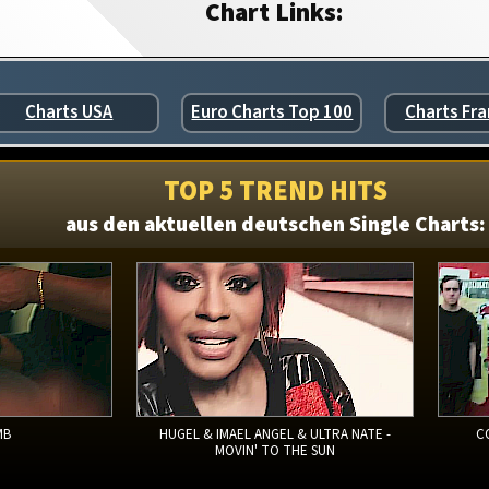
Chart Links:
Charts USA
Euro Charts Top 100
Charts Fra
TOP 5 TREND HITS
aus den aktuellen deutschen Single Charts:
MB
HUGEL & IMAEL ANGEL & ULTRA NATE -
C
MOVIN' TO THE SUN