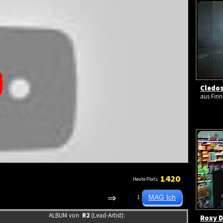
Cledos
aus Finn
1420
Heute Platz
⇒
1
ALBUM von
R2
(Lead-Artist):
Roxy D