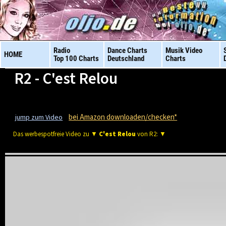
Radio
Dance Charts
Musik Video
HOME
Top 100 Charts
Deutschland
Charts
R2 - C'est Relou
bei Amazon downloaden/checken*
jump zum Video
Das werbespotfreie Video zu ▼
C'est Relou
von R2: ▼