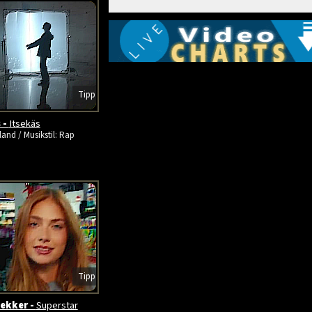
Tipp
 -
Itsekäs
land / Musikstil: Rap
Tipp
ekker -
Superstar