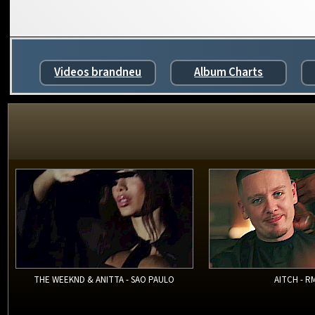
Videos brandneu
Album Charts
THE WEEKND & ANITTA - SAO PAULO
AITCH - R