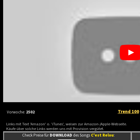
Trend 100
Vorwoche:
2502
Links mit Text 'Amazon' o. 'iTunes', weisen zur Amazon-/Apple-Webseite.
Käufe über solche Links werden uns mit Provision vergütet.
Check Preise für
DOWNLOAD
des Songs
C'est Relou
: