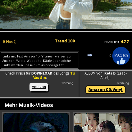
Trend 100
477
(( Neu ))
Heute Platz
⇒
0
Links mit Text 'Amazon' o. 'iTunes', weisen zur
Amazon-/Apple-Webseite. Käufe über solche
Links werden uns mit Provision vergütet.
Check Preise für
DOWNLOAD
des Songs
Tu
ALBUM von
Rels B
(Lead-
Vas Sin
:
Artist):
Amazon
Amazon CD/Vinyl
Mehr Musik-Videos