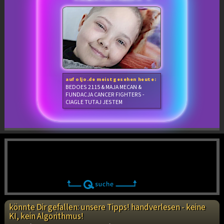
auf oljo.de meistgesehen heute:
BEDOES 2115 & MAJA MECAN &
FUNDACJA CANCER FIGHTERS -
CIAGLE TUTAJ JESTEM
könnte Dir gefallen: unsere Tipps! handverlesen - keine
KI, kein Algorithmus!