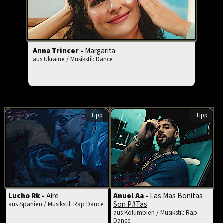
Anna Trincer -
Margarita
aus Ukraine / Musikstil: Dance
Tipp
Tipp
Lucho Rk -
Aire
Anuel Aa -
Las Mas Bonitas
Son P#Tas
aus Spanien / Musikstil: Rap Dance
aus Kolumbien / Musikstil: Rap
Dance