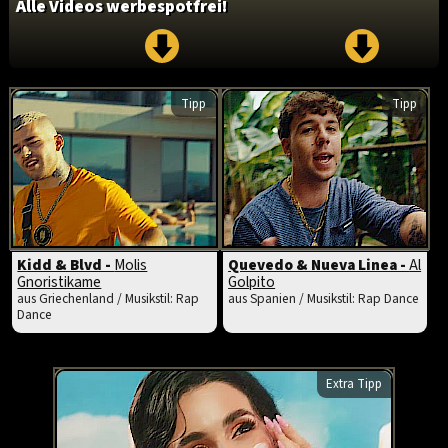
Alle Videos werbespotfrei!
Tipp
Tipp
Kidd & Blvd -
Molis
Quevedo & Nueva Linea -
Al
Gnoristikame
Golpito
aus Griechenland / Musikstil: Rap
aus Spanien / Musikstil: Rap Dance
Dance
Extra Tipp