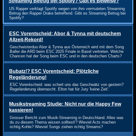
Streaming Betrug bei Spotify? Gibt es Beweise?
US Rapper verklagt Spotify wegen von ihm vermuteten Streaming
Betrug den Rapper Drake betreffend. Gibt es Streaming Betrug bei
Spotify?
ESC Vorentscheid: Abor & Tynna mit deutschem
Allzeit-Rekord!
Geschwisterduo Abor & Tynna aus Österreich wird mit dem Song
Baller die ARD beim ESC 2025 Finale in Basel vertreten. Welche
Chancen hat der Song beim ESC und in den deutschen Charts?
Bubatz!? ESC Vorentscheid: Plötzliche
Regeländerung!
ESC Vorentscheid: was schert uns das Geschwätz von gestern?
Regeländerung überrascht. Elton hat für Jury 'keine Zeit'.
Musikstreaming Studie: Nicht nur die Happy Few
kassieren!
Grosser Bericht zum Musik-Streaming in Deutschland. Alles was
du zu diesem Thema wissen solltest!? Wieviel Acts machen
richtig Kohle? Wieviel Songs ziehen richtig Streams?