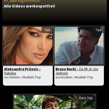
KI, kein Algorithmus!
Alle Videos werbespotfrei!
Tipp
Tipp
Aleksandra Prijovic -
Bruno Racki -
Da Mi Je Jos
Kababa
Jednom
aus Serbien / Musikstil: Pop
aus Kroatien / Musikstil: Pop
Extra Tipp