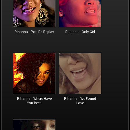
Rihanna - Pon De Replay
Rihanna - Only Girl
Rihanna - Where Have
Rihanna - We Found
You Been
Love