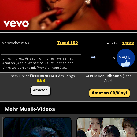
Trend 100
1822
Vorwoche:
2152
Heute Platz
⇒
27
Links mit Text 'Amazon' o. 'iTunes', weisen zur
Amazon-/Apple-Webseite. Käufe über solche
Links werden uns mit Provision vergütet.
Check Preise für
DOWNLOAD
des Songs
ALBUM von
Rihanna
(Lead-
S&M
:
Artist):
Amazon
Amazon CD/Vinyl
Mehr Musik-Videos