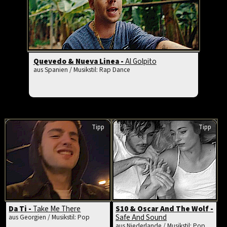
Quevedo & Nueva Linea -
Al Golpito
aus Spanien / Musikstil: Rap Dance
Tipp
Tipp
Da Ti -
Take Me There
S10 & Oscar And The Wolf -
Safe And Sound
aus Georgien / Musikstil: Pop
aus Niederlande / Musikstil: Pop