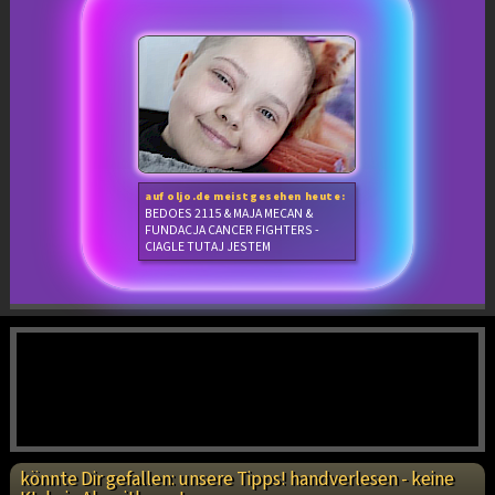
auf oljo.de meistgesehen heute:
BEDOES 2115 & MAJA MECAN &
FUNDACJA CANCER FIGHTERS -
CIAGLE TUTAJ JESTEM
könnte Dir gefallen: unsere Tipps! handverlesen - keine