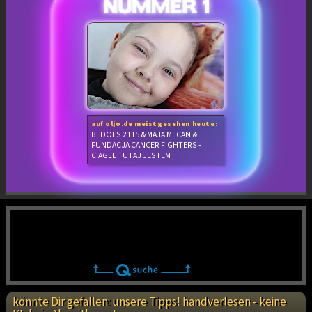
auf oljo.de meistgesehen heute:
BEDOES 2115 & MAJA MECAN &
FUNDACJA CANCER FIGHTERS -
CIAGLE TUTAJ JESTEM
könnte Dir gefallen: unsere Tipps! handverlesen - keine