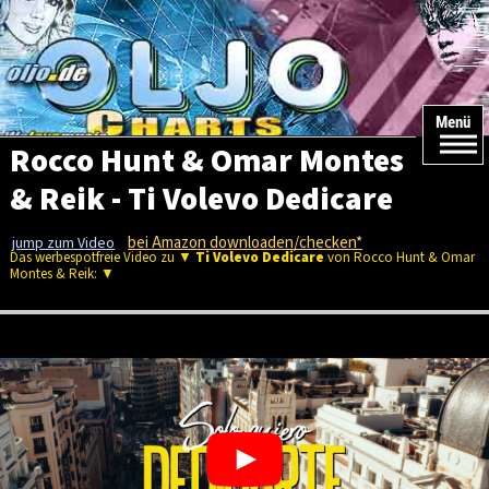
Menü
Rocco Hunt & Omar Montes
& Reik - Ti Volevo Dedicare
bei Amazon downloaden/checken*
jump zum Video
Das werbespotfreie Video zu ▼
Ti Volevo Dedicare
von Rocco Hunt & Omar
Montes & Reik: ▼