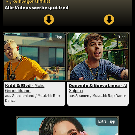
KI, kein Algorithmus!
Alle Videos werbespotfrei!
Tipp
Tipp
Kidd & Blvd -
Molis
Quevedo & Nueva Linea -
Al
Gnoristikame
Golpito
aus Griechenland / Musikstil: Rap
aus Spanien / Musikstil: Rap Dance
Dance
Extra Tipp