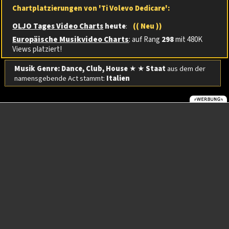
Chartplatzierungen von 'Ti Volevo Dedicare':
OLJO Tages Video Charts
heute
:
(( Neu ))
Europäische Musikvideo Charts
: auf Rang
298
mit 480K
Views platziert!
Musik Genre: Dance, Club, House
★ ★
Staat
aus dem der
namensgebende Act stammt:
Italien