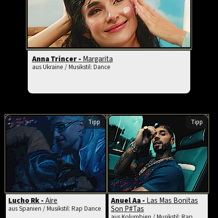
Anna Trincer -
Margarita
aus Ukraine / Musikstil: Dance
Tipp
Tipp
Lucho Rk -
Aire
Anuel Aa -
Las Mas Bonitas
Son P#Tas
aus Spanien / Musikstil: Rap Dance
aus Kolumbien / Musikstil: Rap