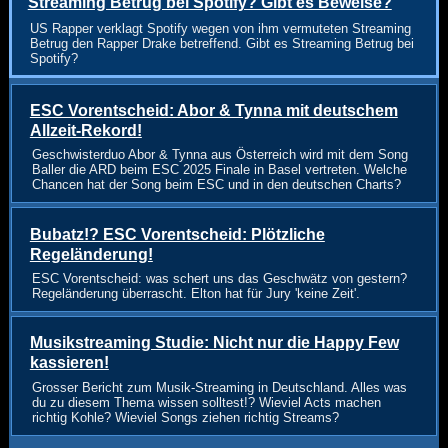
Streaming Betrug bei Spotify? Gibt es Beweise?
US Rapper verklagt Spotify wegen von ihm vermuteten Streaming
Betrug den Rapper Drake betreffend. Gibt es Streaming Betrug bei
Spotify?
ESC Vorentscheid: Abor & Tynna mit deutschem
Allzeit-Rekord!
Geschwisterduo Abor & Tynna aus Österreich wird mit dem Song
Baller die ARD beim ESC 2025 Finale in Basel vertreten. Welche
Chancen hat der Song beim ESC und in den deutschen Charts?
Bubatz!? ESC Vorentscheid: Plötzliche
Regeländerung!
ESC Vorentscheid: was schert uns das Geschwätz von gestern?
Regeländerung überrascht. Elton hat für Jury 'keine Zeit'.
Musikstreaming Studie: Nicht nur die Happy Few
kassieren!
Grosser Bericht zum Musik-Streaming in Deutschland. Alles was
du zu diesem Thema wissen solltest!? Wieviel Acts machen
richtig Kohle? Wieviel Songs ziehen richtig Streams?