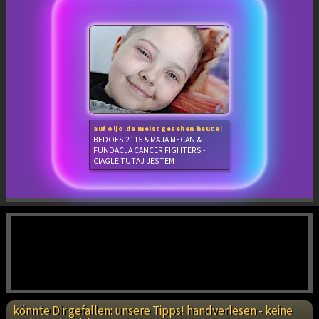
auf oljo.de meistgesehen heute:
BEDOES 2115 & MAJA MECAN &
FUNDACJA CANCER FIGHTERS -
CIAGLE TUTAJ JESTEM
könnte Dir gefallen: unsere Tipps! handverlesen - keine