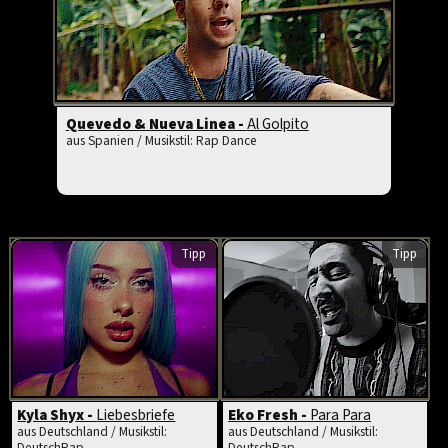
Quevedo & Nueva Linea -
Al Golpito
aus Spanien / Musikstil: Rap Dance
Tipp
Tipp
Kyla Shyx -
Liebesbriefe
Eko Fresh -
Para Para
aus Deutschland / Musikstil:
aus Deutschland / Musikstil:
DeutschRap
DeutschRap