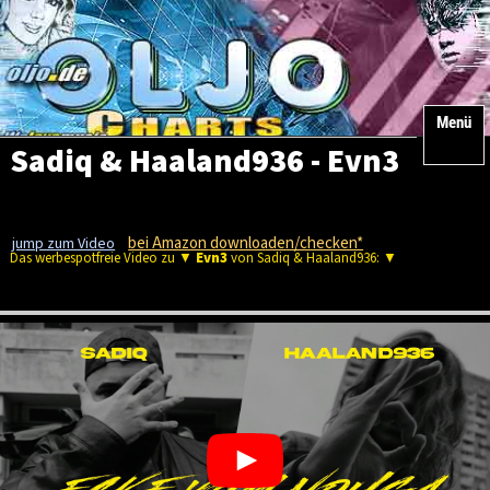
Menü
Sadiq & Haaland936 - Evn3
bei Amazon downloaden/checken*
jump zum Video
Das werbespotfreie Video zu ▼
Evn3
von Sadiq & Haaland936: ▼