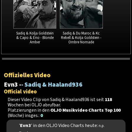
Sadiq & Kolja Goldstein
Sadiq & Du Maroc & Kc
& Capo & Eno - Blonde
Rebell & Kolja Goldstein -
Amber
Ombre Nomade
Offizielles Video
Evn3 -
- Sadiq & Haaland936
Official video
Dieser Video Clip von Sadiq & Haaland936 ist seit
118
Wochen bei OLJO abrufbar.
Platzierungen in den
OLJO Musikvideo Charts Top 100
(Woche) insges.:
0
'
Evn3
' in den OLJO Video Charts heute:
n.p.