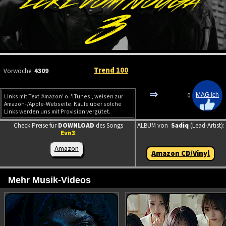
Trend 100
Vorwoche:
4309
⇒
0
Links mit Text 'Amazon' o. 'iTunes', weisen zur
Amazon-/Apple-Webseite. Käufe über solche
Links werden uns mit Provision vergütet.
Check Preise für
DOWNLOAD
des Songs
ALBUM von
Sadiq
(Lead-Artist):
Evn3
:
Amazon
Amazon CD/Vinyl
Mehr Musik-Videos