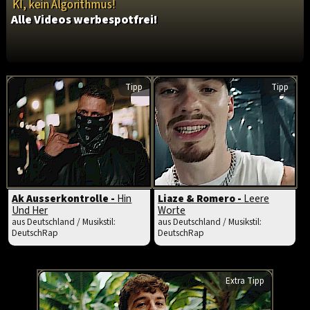
KI, kein Algorithmus!
Alle Videos werbespotfrei!
Tipp
Tipp
Ak Ausserkontrolle -
Hin
Liaze & Romero -
Leere
Und Her
Worte
aus Deutschland / Musikstil:
aus Deutschland / Musikstil:
DeutschRap
DeutschRap
Extra Tipp