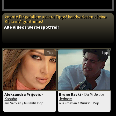
könnte Dir gefallen: unsere Tipps! handverlesen - keine
KI, kein Algorithmus!
Alle Videos werbespotfrei!
Tipp
Tipp
Aleksandra Prijovic -
Bruno Racki -
Da Mi Je Jos
Kababa
Jednom
aus Serbien / Musikstil: Pop
aus Kroatien / Musikstil: Pop