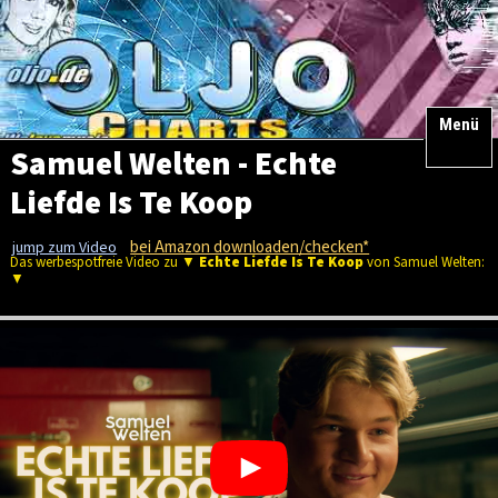
Menü
Samuel Welten - Echte
Liefde Is Te Koop
bei Amazon downloaden/checken*
jump zum Video
Das werbespotfreie Video zu ▼
Echte Liefde Is Te Koop
von Samuel Welten:
▼