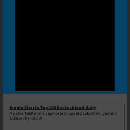
Single Charts Top 100 Deutschland daily
Meistverkaufte / meistgehörte Songs in Deutschland gestern!
Exklusiv
bei OLJO!