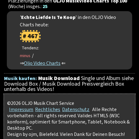
Platzierungen in den
OLJO Musikvideo Charts Top 100
(Woche) insges.:
25
'
Echte Liefde Is Te Koop
' in den OLJO Video
Charts heute:
# 467
Tendenz:
/
minus
⇒
Oljo Video Charts
⇐
Musik Download
Single und Album siehe
Musik kaufen:
Download Box / Musik Download Preisvergleich Box
unterhalb des Videos!
©2026 OLJO Musik Chart Service
Impressum
Rechtliches
Datenschutz
Alle Rechte
vorbehalten - all rights reserved. Valides HTML5 (W3C
konform), optimiert für Smartphone, Tablet, Notebook &
Desktop PC.
Design by ojm, Bielefeld. Vielen Dank für Deinen Besuch!