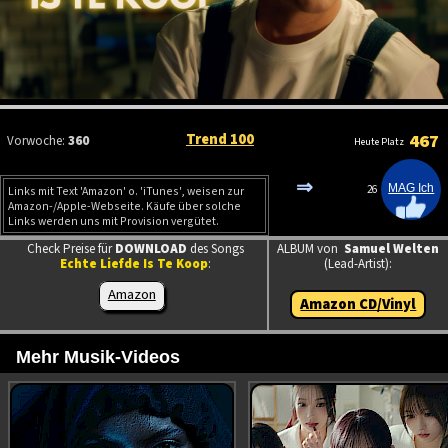
Trend 100
467
Vorwoche:
360
Heute Platz
⇒
26
Links mit Text 'Amazon' o. 'iTunes', weisen zur
Amazon-/Apple-Webseite. Käufe über solche
Links werden uns mit Provision vergütet.
Check Preise für
DOWNLOAD
des Songs
ALBUM von
Samuel Welten
Echte Liefde Is Te Koop
:
(Lead-Artist):
Amazon
Amazon CD/Vinyl
Mehr Musik-Videos