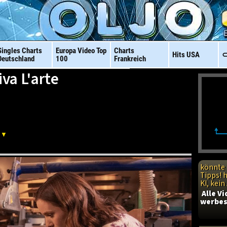
Singles Charts
Europa Video
Top
Charts
Hits
USA
⊂
Deutschland
100
Frankreich
va L'arte
: ▼
könnte 
Tipps! 
KI, kei
Alle V
werbes