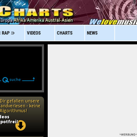
 RAP ⊃
VIDEOS
CHARTS
NEWS
Dir gefallen: unsere
handverlesen - keine
n Algorithmus!
ideos
potfrei!