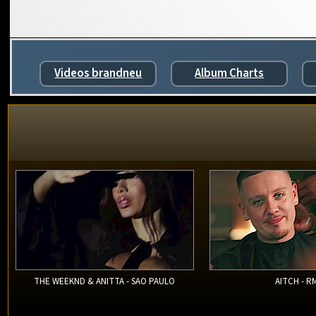
Videos brandneu
Album Charts
THE WEEKND & ANITTA - SAO PAULO
AITCH - R