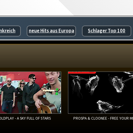
nkreich
neue Hits aus Europa
Schlager Top 100
OLDPLAY - A SKY FULL OF STARS
PROSPA & CLOONEE - FREE YOUR M