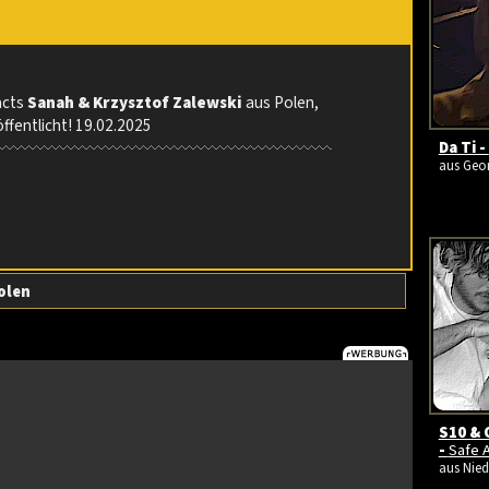
acts
Sanah & Krzysztof Zalewski
aus Polen,
ffentlicht! 19.02.2025
Da Ti -
aus Geor
olen
S10 & 
-
Safe 
aus Nied