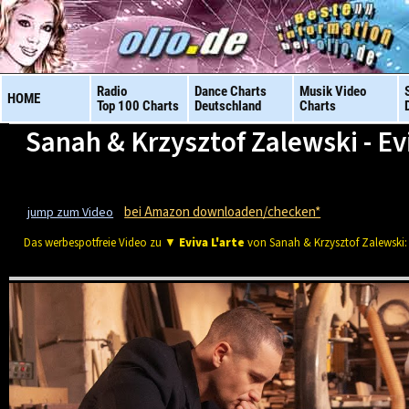
Radio
Dance Charts
Musik Video
HOME
Top 100 Charts
Deutschland
Charts
Sanah & Krzysztof Zalewski - Evi
bei Amazon downloaden/checken*
jump zum Video
Das werbespotfreie Video zu ▼
Eviva L'arte
von Sanah & Krzysztof Zalewski