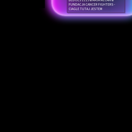
BEDOES 2115 & MAJA MECAN &
FUNDACJA CANCER FIGHTERS -
CIAGLE TUTAJ JESTEM