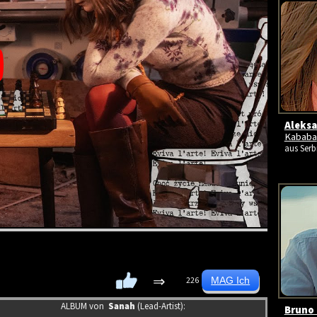
Aleksa
Kababa
aus Serb
⇒
226
ALBUM von
Sanah
(Lead-Artist):
Bruno 