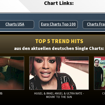
Chart Links:
Charts USA
Euro Charts Top 100
Charts Fra
TOP 5 TREND HITS
aus den aktuellen deutschen Single Charts:
MB
HUGEL & IMAEL ANGEL & ULTRA NATE -
C
MOVIN' TO THE SUN