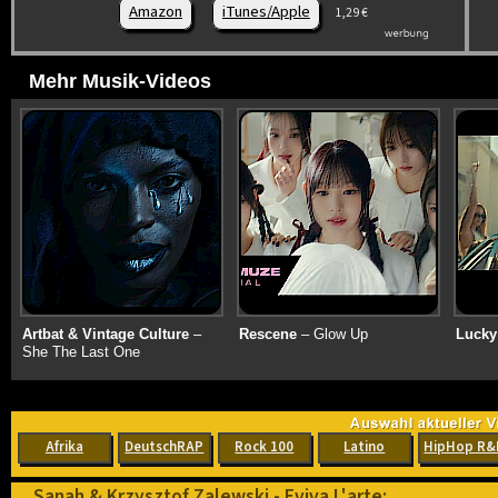
Amazon
iTunes/Apple
1,29 €
Mehr Musik-Videos
Artbat & Vintage Culture
–
Rescene
– Glow Up
Lucky
She The Last One
Afrika
DeutschRAP
Rock 100
Latino
HipHop R&
Sanah & Krzysztof Zalewski - Eviva L'arte: