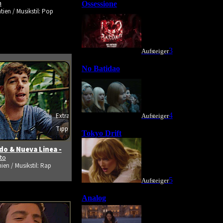
m
tien / Musikstil: Pop
Extra
s ansehen
Tipp
o & Nueva Linea -
ito
ien / Musikstil: Rap