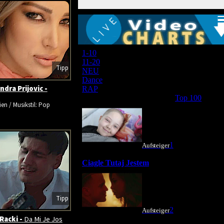
Tipp
ndra Prijovic -
ien / Musikstil: Pop
Tipp
Racki -
Da Mi Je Jos