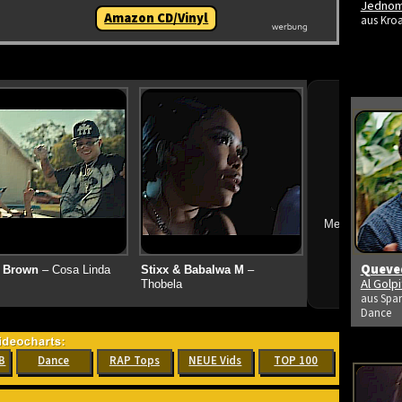
Jedno
Amazon CD/Vinyl
aus Kroa
➔
Mehr neue Vid
Queved
 Brown
– Cosa Linda
Stixx & Babalwa M
–
Al Golp
Thobela
aus Span
Dance
B
Dance
RAP Tops
NEUE Vids
TOP 100