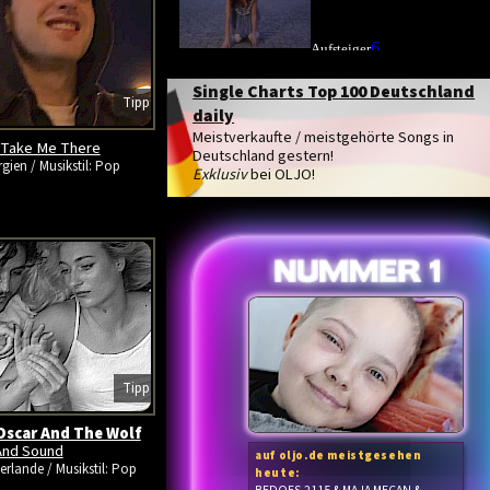
Single Charts Top 100 Deutschland
Tipp
daily
Meistverkaufte / meistgehörte Songs in
Take Me There
Deutschland gestern!
gien / Musikstil: Pop
Exklusiv
bei OLJO!
Tipp
Oscar And The Wolf
And Sound
auf oljo.de meistgesehen
erlande / Musikstil: Pop
heute: