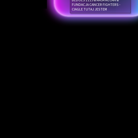
BEDOES 2115 & MAJA MECAN &
FUNDACJA CANCER FIGHTERS -
CIAGLE TUTAJ JESTEM