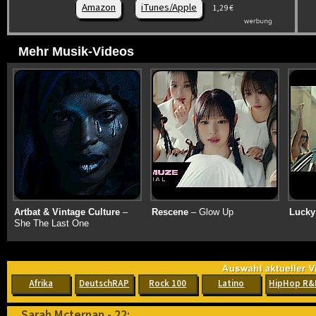
Amazon
iTunes/Apple
1,29 €
Mehr Musik-Videos
Artbat & Vintage Culture
–
Rescene
– Glow Up
Lucky
She The Last One
Afrika
DeutschRAP
Rock 100
Latino
HipHop R&
Sarah Mcternan - 22: