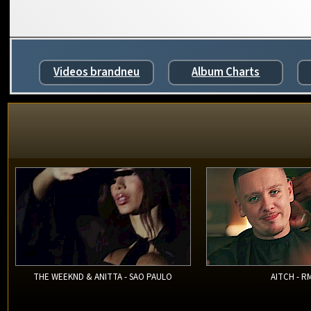
Videos brandneu
Album Charts
THE WEEKND & ANITTA - SAO PAULO
AITCH - R