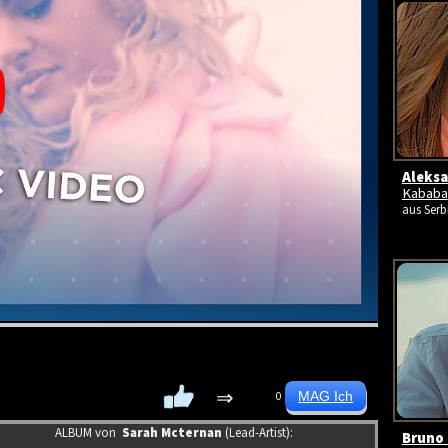
Aleksa
Kababa
aus Serb
⇒
0
ALBUM von
Sarah Mcternan
(Lead-Artist):
Bruno 