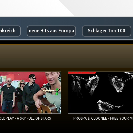
nkreich
neue Hits aus Europa
Schlager Top 100
OLDPLAY - A SKY FULL OF STARS
PROSPA & CLOONEE - FREE YOUR M