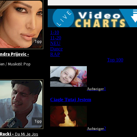
Tipp
ndra Prijovic -
ien / Musikstil: Pop
Tipp
Racki -
Da Mi Je Jos