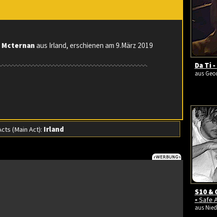
 Mcternan
aus Irland, erschienen am 9.März 2019
Da Ti -
aus Geor
ts (Main Act):
Irland
S10 & 
-
Safe 
aus Nied