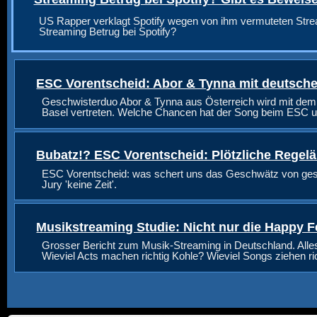
US Rapper verklagt Spotify wegen von ihm vermuteten Stre
Streaming Betrug bei Spotify?
ESC Vorentscheid: Abor & Tynna mit deutsche
Geschwisterduo Abor & Tynna aus Österreich wird mit dem
Basel vertreten. Welche Chancen hat der Song beim ESC u
Bubatz!? ESC Vorentscheid: Plötzliche Regel
ESC Vorentscheid: was schert uns das Geschwätz von geste
Jury 'keine Zeit'.
Musikstreaming Studie: Nicht nur die Happy F
Grosser Bericht zum Musik-Streaming in Deutschland. Alle
Wieviel Acts machen richtig Kohle? Wieviel Songs ziehen r