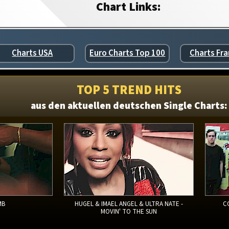
Chart Links:
Charts USA
Euro Charts Top 100
Charts Fra
TOP 5 TREND HITS
aus den aktuellen deutschen Single Charts:
MB
HUGEL & IMAEL ANGEL & ULTRA NATE -
C
MOVIN' TO THE SUN