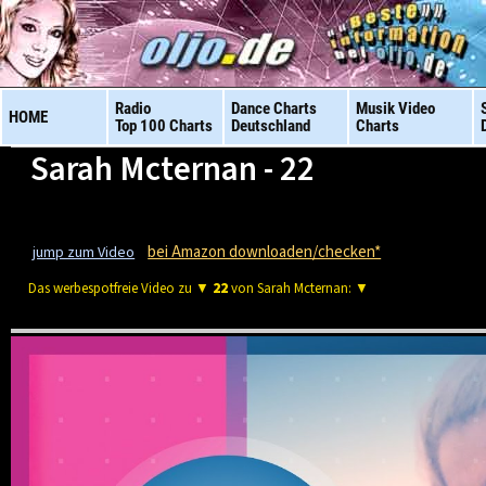
Radio
Dance Charts
Musik Video
HOME
Top 100 Charts
Deutschland
Charts
Sarah Mcternan - 22
bei Amazon downloaden/checken*
jump zum Video
Das werbespotfreie Video zu ▼
22
von Sarah Mcternan: ▼