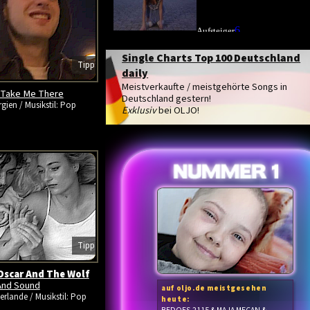
Single Charts Top 100 Deutschland
Tipp
daily
Meistverkaufte / meistgehörte Songs in
Take Me There
Deutschland gestern!
gien / Musikstil: Pop
Exklusiv
bei OLJO!
Tipp
Oscar And The Wolf
And Sound
auf oljo.de meistgesehen
erlande / Musikstil: Pop
heute: