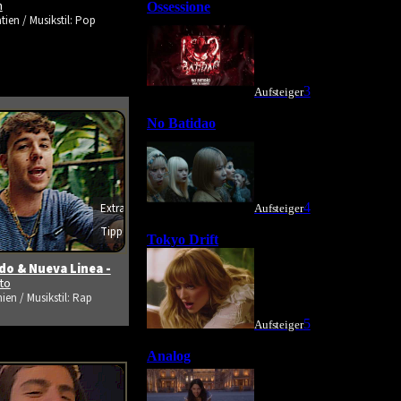
m
tien / Musikstil: Pop
Extra
s ansehen
Tipp
o & Nueva Linea -
ito
ien / Musikstil: Rap