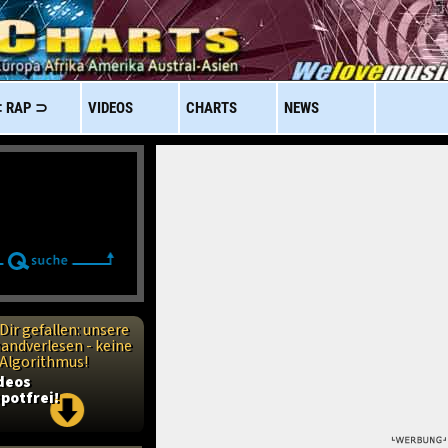
 RAP ⊃
VIDEOS
CHARTS
NEWS
Dir gefallen: unsere
handverlesen - keine
n Algorithmus!
ideos
potfrei!