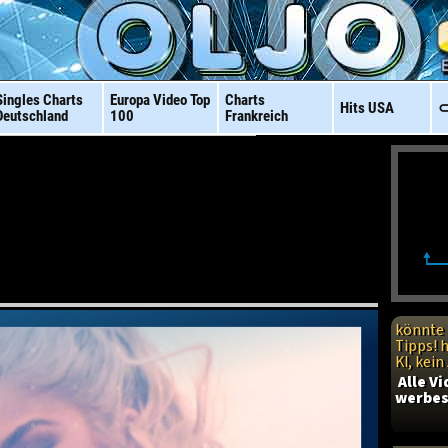
Singles Charts
Europa Video
Top
Charts
Hits
USA
⊂
Deutschland
100
Frankreich
könnte 
Tipps! 
KI, kei
Alle V
werbes