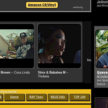
Jedno
Amazon CD/Vinyl
aus Kroa
➔
Mehr neue Vid
Queved
 Brown
– Cosa Linda
Stixx & Babalwa M
–
Al Golp
Thobela
aus Span
Dance
B
Dance
RAP Tops
NEUE Vids
TOP 100