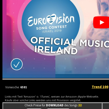
Trend 100
Vorwoche:
6581
Links mit Text 'Amazon' o. 'iTunes', weisen zur Amazon-/Apple-Webseite.
Käufe über solche Links werden uns mit Provision vergütet.
Check Preise für
DOWNLOAD
des Songs
22
: