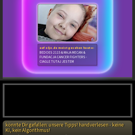
auf oljo.de meistgesehen heute:
BEDOES 2115 & MAJA MECAN &
FUNDACJA CANCER FIGHTERS -
CIAGLE TUTAJ JESTEM
könnte Dir gefallen: unsere Tipps! handverlesen - keine
KI, kein Algorithmus!