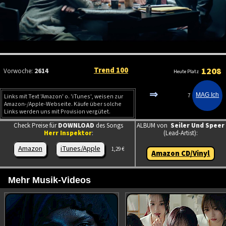
Trend 100
1208
Vorwoche:
2614
Heute Platz
⇒
7
Links mit Text 'Amazon' o. 'iTunes', weisen zur
Amazon-/Apple-Webseite. Käufe über solche
Links werden uns mit Provision vergütet.
Check Preise für
DOWNLOAD
des Songs
ALBUM von
Seiler Und Speer
Herr Inspektor
:
(Lead-Artist):
Amazon
iTunes/Apple
1,29 €
Amazon CD/Vinyl
Mehr Musik-Videos