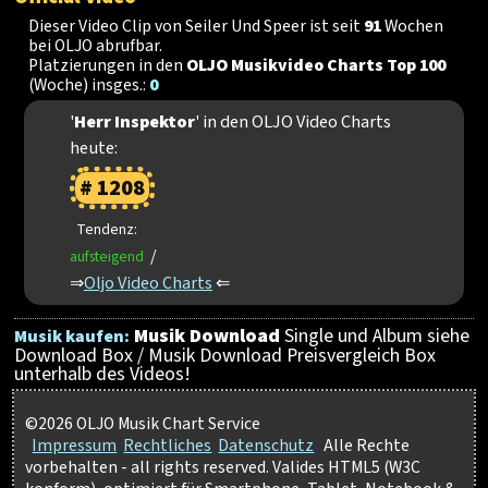
Dieser Video Clip von Seiler Und Speer ist seit
91
Wochen
bei OLJO abrufbar.
Platzierungen in den
OLJO Musikvideo Charts Top 100
(Woche) insges.:
0
'
Herr Inspektor
' in den OLJO Video Charts
heute:
# 1208
Tendenz:
/
aufsteigend
⇒
Oljo Video Charts
⇐
Musik Download
Single und Album siehe
Musik kaufen:
Download Box / Musik Download Preisvergleich Box
unterhalb des Videos!
©2026 OLJO Musik Chart Service
Impressum
Rechtliches
Datenschutz
Alle Rechte
vorbehalten - all rights reserved. Valides HTML5 (W3C