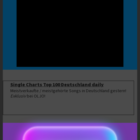
Single Charts Top 100 Deutschland daily
Meistverkaufte / meistgehörte Songs in Deutschland gestern!
Exklusiv
bei OLJO!