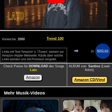
Trend 100
Vorwoche:
2000
⇒
15
Links mit Text 'Amazon' o. 'iTunes', weisen zur
Amazon-/Apple-Webseite. Käufe über solche
Links werden uns mit Provision vergütet.
Check Preise für
DOWNLOAD
des Songs
ALBUM von
Sentino
(Lead-
Lato
:
Artist):
Amazon
Amazon CD/Vinyl
Mehr Musik-Videos