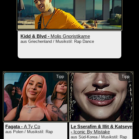
Kidd & Blvd -
Molis Gnoristikame
aus Griechenland / Musikstil: Rap Dance
Tipp
Tipp
Fagata -
A Ty Co
Le Sserafim & Illit & Katseye
-
Iconic By Mistake
aus Polen / Musikstil: Rap
aus Süd-Korea / Musikstil: Rap