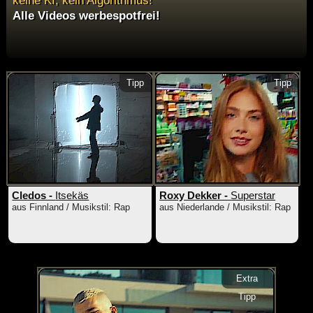
Alle Videos werbespotfrei!
Tipp
Tipp
Cledos -
Itsekäs
Roxy Dekker -
Superstar
aus Finnland / Musikstil: Rap
aus Niederlande / Musikstil: Rap
Extra
Tipp