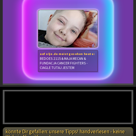
auf oljo.de meistgesehen heute:
BEDOES 2115 & MAJA MECAN &
FUNDACJA CANCER FIGHTERS -
CIAGLE TUTAJ JESTEM
könnte Dir gefallen: unsere Tipps! handverlesen - keine