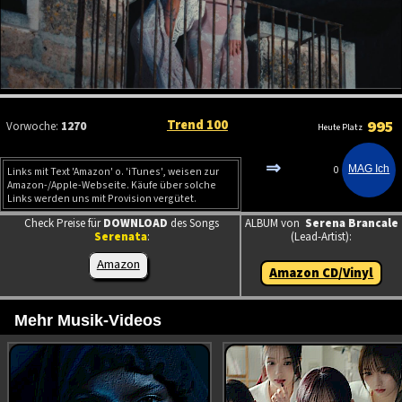
Trend 100
995
Vorwoche:
1270
Heute Platz
⇒
0
Links mit Text 'Amazon' o. 'iTunes', weisen zur
Amazon-/Apple-Webseite. Käufe über solche
Links werden uns mit Provision vergütet.
Check Preise für
DOWNLOAD
des Songs
ALBUM von
Serena Brancale
Serenata
:
(Lead-Artist):
Amazon
Amazon CD/Vinyl
Mehr Musik-Videos