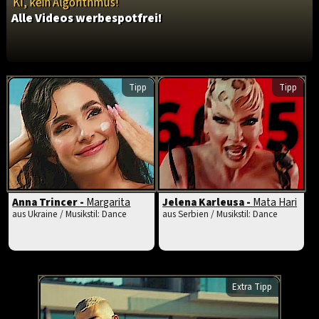
KI, kein Algorithmus!
Alle Videos werbespotfrei!
Tipp
Tipp
Anna Trincer -
Margarita
Jelena Karleusa -
Mata Hari
aus Ukraine / Musikstil: Dance
aus Serbien / Musikstil: Dance
Extra Tipp