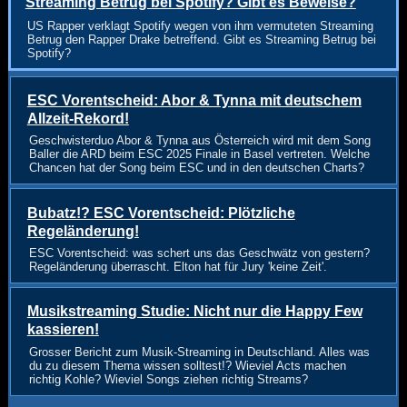
Streaming Betrug bei Spotify? Gibt es Beweise?
US Rapper verklagt Spotify wegen von ihm vermuteten Streaming
Betrug den Rapper Drake betreffend. Gibt es Streaming Betrug bei
Spotify?
ESC Vorentscheid: Abor & Tynna mit deutschem
Allzeit-Rekord!
Geschwisterduo Abor & Tynna aus Österreich wird mit dem Song
Baller die ARD beim ESC 2025 Finale in Basel vertreten. Welche
Chancen hat der Song beim ESC und in den deutschen Charts?
Bubatz!? ESC Vorentscheid: Plötzliche
Regeländerung!
ESC Vorentscheid: was schert uns das Geschwätz von gestern?
Regeländerung überrascht. Elton hat für Jury 'keine Zeit'.
Musikstreaming Studie: Nicht nur die Happy Few
kassieren!
Grosser Bericht zum Musik-Streaming in Deutschland. Alles was
du zu diesem Thema wissen solltest!? Wieviel Acts machen
richtig Kohle? Wieviel Songs ziehen richtig Streams?