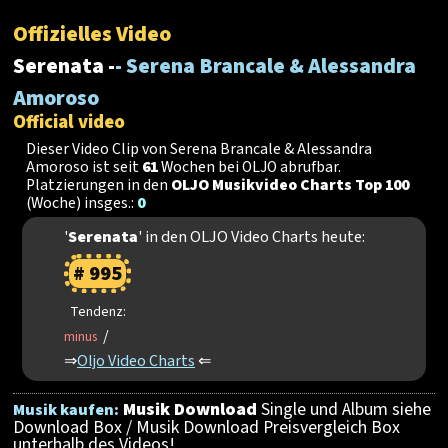
Offizielles Video
Serenata -
- Serena Brancale & Alessandra
Amoroso
Official video
Dieser Video Clip von Serena Brancale & Alessandra
Amoroso ist seit
61
Wochen bei OLJO abrufbar.
Platzierungen in den
OLJO Musikvideo Charts Top 100
(Woche) insges.:
0
'
Serenata
' in den OLJO Video Charts heute:
# 995
Tendenz:
/
minus
⇒
Oljo Video Charts
⇐
Musik Download
Single und Album siehe
Musik kaufen:
Download Box / Musik Download Preisvergleich Box
unterhalb des Videos!