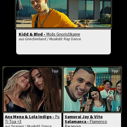
Kidd & Blvd -
Molis Gnoristikame
aus Griechenland / Musikstil: Rap Dance
Tipp
Tipp
Ana Mena & Lola Indigo -
Pa
Samurai Jay & Vito
Ti Toa <3
Salamanca -
Flamenco
Paranoia
aus Spanien / Musikstil: Dance