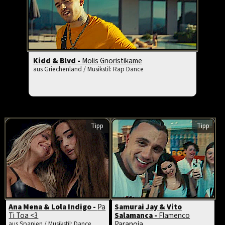
Kidd & Blvd -
Molis Gnoristikame
aus Griechenland / Musikstil: Rap Dance
Tipp
Tipp
Ana Mena & Lola Indigo -
Pa
Samurai Jay & Vito
Ti Toa <3
Salamanca -
Flamenco
Paranoia
aus Spanien / Musikstil: Dance