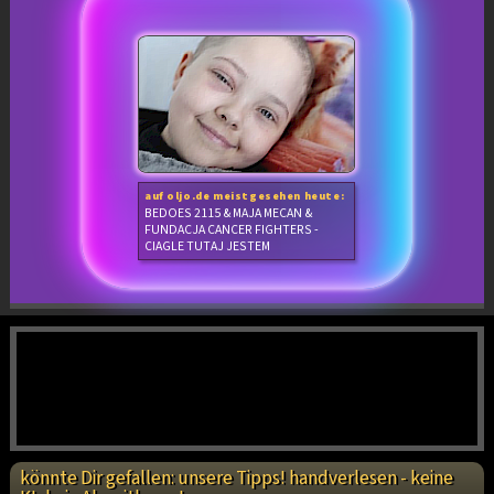
auf oljo.de meistgesehen heute:
BEDOES 2115 & MAJA MECAN &
FUNDACJA CANCER FIGHTERS -
CIAGLE TUTAJ JESTEM
könnte Dir gefallen: unsere Tipps! handverlesen - keine