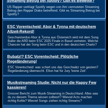
Streaming Betrug bei Spotify? Gibt es Beweise?
US Rapper verklagt Spotify wegen von ihm vermuteten Streaming
Betrug den Rapper Drake betreffend. Gibt es Streaming Betrug bei
Spotify?
ESC Vorentscheid: Abor & Tynna mit deutschem
Allzeit-Rekord!
Geschwisterduo Abor & Tynna aus Österreich wird mit dem Song
Baller die ARD beim ESC 2025 Finale in Basel vertreten. Welche
Chancen hat der Song beim ESC und in den deutschen Charts?
Bubatz!? ESC Vorentscheid: Plötzliche
Regeländerung!
ESC Vorentscheid: was schert uns das Geschwätz von gestern?
Regeländerung überrascht. Elton hat für Jury 'keine Zeit'.
Musikstreaming Studie: Nicht nur die Happy Few
kassieren!
Grosser Bericht zum Musik-Streaming in Deutschland. Alles was
du zu diesem Thema wissen solltest!? Wieviel Acts machen
richtig Kohle? Wieviel Songs ziehen richtig Streams?