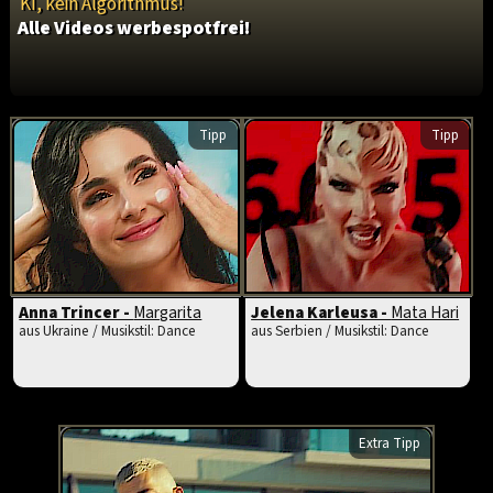
KI, kein Algorithmus!
Alle Videos werbespotfrei!
Tipp
Tipp
Anna Trincer -
Margarita
Jelena Karleusa -
Mata Hari
aus Ukraine / Musikstil: Dance
aus Serbien / Musikstil: Dance
Extra Tipp