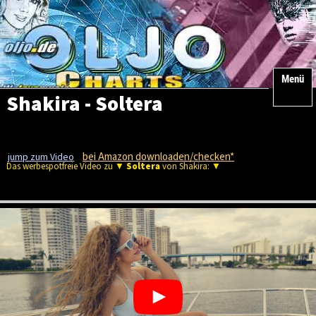
Menü
Shakira - Soltera
bei Amazon downloaden/checken*
jump zum Video
Das werbespotfreie Video zu ▼
Soltera
von Shakira: ▼