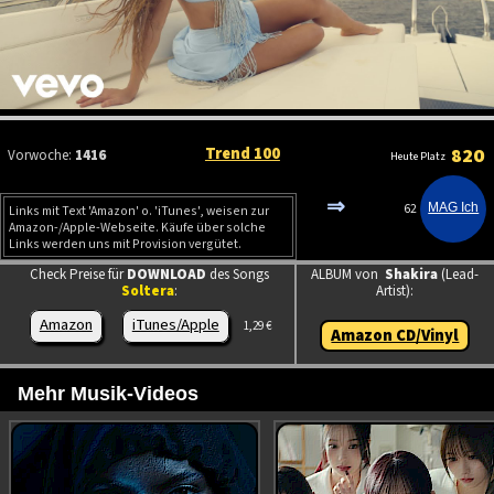
Trend 100
820
Vorwoche:
1416
Heute Platz
⇒
62
Links mit Text 'Amazon' o. 'iTunes', weisen zur
Amazon-/Apple-Webseite. Käufe über solche
Links werden uns mit Provision vergütet.
Check Preise für
DOWNLOAD
des Songs
ALBUM von
Shakira
(Lead-
Soltera
:
Artist):
Amazon
iTunes/Apple
1,29 €
Amazon CD/Vinyl
Mehr Musik-Videos