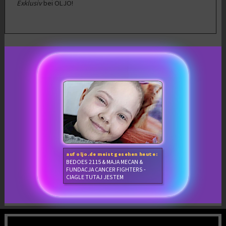
Exklusiv
bei OLJO!
auf oljo.de meistgesehen heute:
BEDOES 2115 & MAJA MECAN &
FUNDACJA CANCER FIGHTERS -
CIAGLE TUTAJ JESTEM