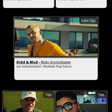
Extra Tipp
Kidd & Blvd -
Molis Gnoristikame
aus Griechenland / Musikstil: Rap Dance
Tipp
Tipp