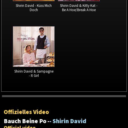
Shirin David - Küss Mich
Shirin David & Kitty Kat -
Doch
Be A Hoe/Break A Hoe
Shirin David & Sampagne
- It Girl
Offizielles Video
Bauch Beine Po -
- Shirin David
Official video