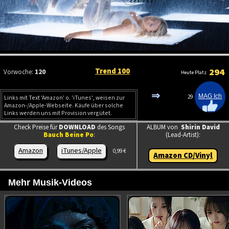
Trend 100
294
Vorwoche:
120
Heute Platz
⇒
29
Links mit Text 'Amazon' o. 'iTunes', weisen zur
Amazon-/Apple-Webseite. Käufe über solche
Links werden uns mit Provision vergütet.
Check Preise für
DOWNLOAD
des Songs
ALBUM von
Shirin David
Bauch Beine Po
:
(Lead-Artist):
Amazon
iTunes/Apple
0,99 €
Amazon CD/Vinyl
Mehr Musik-Videos