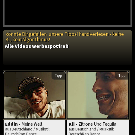
könnte Dir gefallen: unsere Tipps! handverlesen - keine
KI, kein Algorithmus!
Alle Videos werbespotfrei!
Tipp
Tipp
Eddin -
Meine Welt
Kii -
Zitrone Und Tequila
aus Deutschland / Musikstil:
aus Deutschland / Musikstil:
DeutschRap Dance
DeutschRap Dance