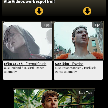
Alle Videos werbespotfrei!
Tipp
Tipp
Efka Crush -
Eternal Crush
Sonikku -
Psycho
aus Finnland / Musikstil: Dance
aus Grossbritannien / Musikstil:
Alternativ
Dance Alternativ
Extra Tipp