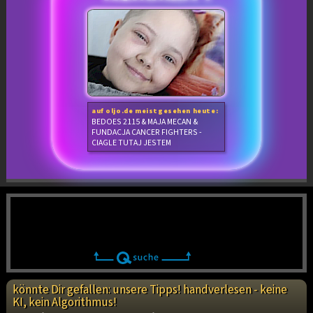
auf oljo.de meistgesehen heute:
BEDOES 2115 & MAJA MECAN &
FUNDACJA CANCER FIGHTERS -
CIAGLE TUTAJ JESTEM
könnte Dir gefallen: unsere Tipps! handverlesen - keine
KI, kein Algorithmus!