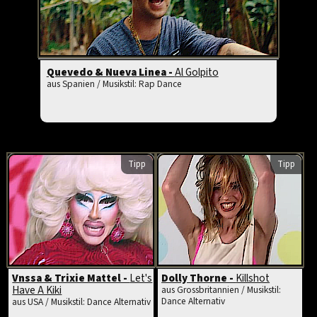
Quevedo & Nueva Linea -
Al Golpito
aus Spanien / Musikstil: Rap Dance
Tipp
Tipp
Vnssa & Trixie Mattel -
Let's
Dolly Thorne -
Killshot
Have A Kiki
aus Grossbritannien / Musikstil:
Dance Alternativ
aus USA / Musikstil: Dance Alternativ