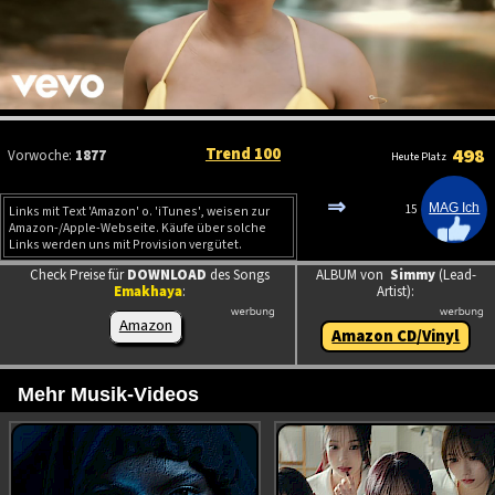
Trend 100
498
Vorwoche:
1877
Heute Platz
⇒
15
Links mit Text 'Amazon' o. 'iTunes', weisen zur
Amazon-/Apple-Webseite. Käufe über solche
Links werden uns mit Provision vergütet.
Check Preise für
DOWNLOAD
des Songs
ALBUM von
Simmy
(Lead-
Emakhaya
:
Artist):
Amazon
Amazon CD/Vinyl
Mehr Musik-Videos